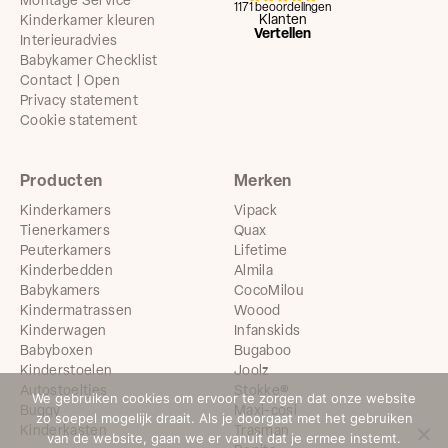
Montage Service
1171 beoordelingen
Klanten
Kinderkamer kleuren
Vertellen
Interieuradvies
Babykamer Checklist
Contact | Open
Privacy statement
Cookie statement
Producten
Merken
Kinderkamers
Vipack
Tienerkamers
Quax
Peuterkamers
Lifetime
Kinderbedden
Almila
Babykamers
CocoMilou
Kindermatrassen
Woood
Kinderwagen
Infanskids
Babyboxen
Bugaboo
Kinderstoelen
Joolz
Autostoeltjes
Stokke®
We gebruiken cookies om ervoor te zorgen dat onze website
Buggy
Maxi-cosi
zo soepel mogelijk draait. Als je doorgaat met het gebruiken
Kinderkasten
Trasman
van de website, gaan we er vanuit dat je ermee instemt.