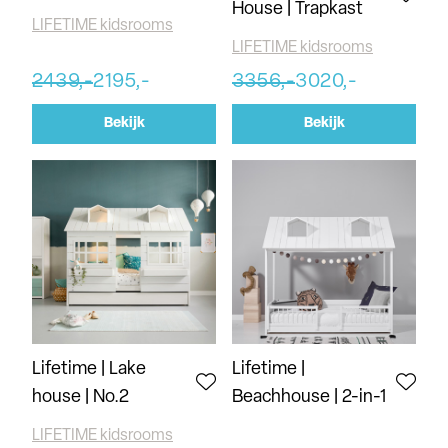
House | Trapkast
LIFETIME kidsrooms
LIFETIME kidsrooms
2439,-
2195,-
3356,-
3020,-
Bekijk
Bekijk
Lifetime | Lake
Lifetime |
house | No.2
Beachhouse | 2-in-1
LIFETIME kidsrooms