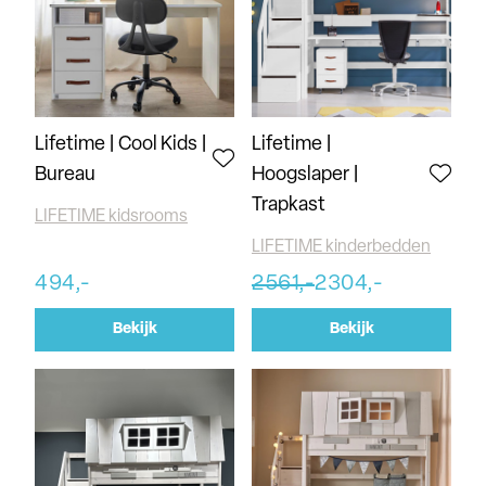
Lifetime | Cool Kids |
Lifetime |
Bureau
Hoogslaper |
Trapkast
LIFETIME kidsrooms
LIFETIME kinderbedden
494,-
2561,-
2304,-
Bekijk
Bekijk