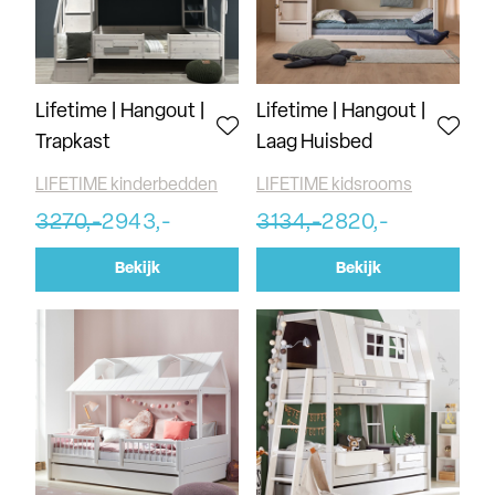
Lifetime | Hangout |
Lifetime | Hangout |
Trapkast
Laag Huisbed
LIFETIME kinderbedden
LIFETIME kidsrooms
3270,-
2943,-
3134,-
2820,-
Bekijk
Bekijk