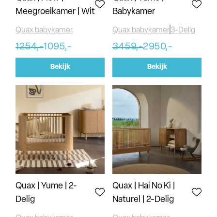
Meegroeikamer | Wit
Babykamer
Quax babykamer
Quax babykamer
3-Delig
1254,-
1095,-
3459,-
2950,-
Bekijk
Bekijk
Quax | Yume | 2-
Quax | Hai No Ki |
Delig
Naturel | 2-Delig