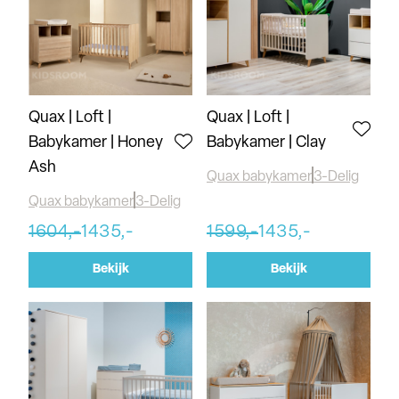
Quax | Loft |
Quax | Loft |
Babykamer | Honey
Babykamer | Clay
Ash
Quax babykamer
3-Delig
Quax babykamer
3-Delig
1604,-
1435,-
1599,-
1435,-
Bekijk
Bekijk