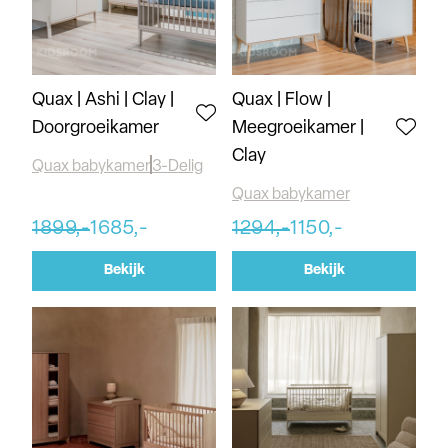
Quax | Ashi | Clay |
Quax | Flow |
Doorgroeikamer
Meegroeikamer |
Clay
Quax babykamer
3-Delig
Quax babykamer
1899,-
1685,-
1294,-
1150,-
Bekijk
Bekijk