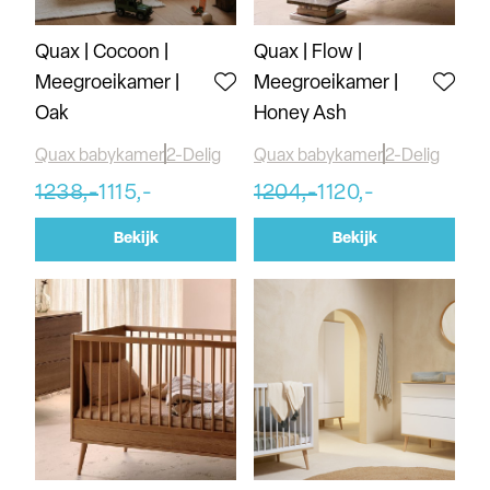
Quax | Cocoon |
Quax | Flow |
Meegroeikamer |
Meegroeikamer |
Oak
Honey Ash
Quax babykamer
2-Delig
Quax babykamer
2-Delig
1238,-
1115,-
1204,-
1120,-
Bekijk
Bekijk