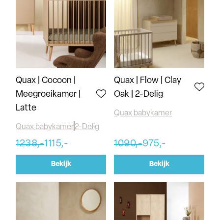
Quax | Cocoon |
Quax | Flow | Clay
Meegroeikamer |
Oak | 2-Delig
Latte
Quax babykamer
Quax babykamer
2-Delig
1238,-
1115,-
1090,-
975,-
Bekijk
Bekijk