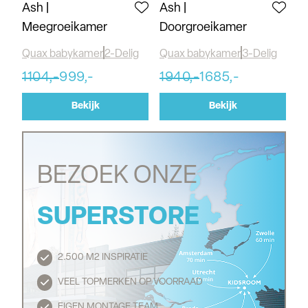
Ash |
Ash |
Meegroeikamer
Doorgroeikamer
Quax babykamer
2-Delig
Quax babykamer
3-Delig
1104,-
999,-
1940,-
1685,-
Bekijk
Bekijk
BEZOEK ONZE
SUPERSTORE
2.500 M2 INSPIRATIE
Routebeschrijving
VEEL TOPMERKEN OP VOORRAAD
EIGEN MONTAGE TEAM