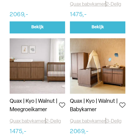
Quax babykamer
2-Delig
2069,-
1475,-
Bekijk
Bekijk
Quax | Kyo | Walnut |
Quax | Kyo | Walnut |
Meegroeikamer
Babykamer
Quax babykamer
2-Delig
Quax babykamer
3-Delig
1475,-
2069,-