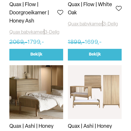
Quax | Flow |
Quax | Flow | White
Doorgroeikamer |
Oak
Honey Ash
Quax babykamer
3-Delig
Quax babykamer
3-Delig
2069,-
1799,-
1899,-
1699,-
Bekijk
Bekijk
Quax | Ashi | Honey
Quax | Ashi | Honey