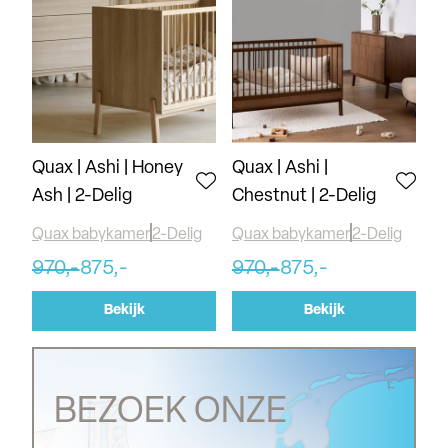
Quax | Ashi | Honey
Quax | Ashi |
Ash | 2-Delig
Chestnut | 2-Delig
Quax babykamer
2-Delig
Quax babykamer
2-Delig
970,-
875,-
970,-
875,-
Bekijk
Bekijk
BEZOEK ONZE