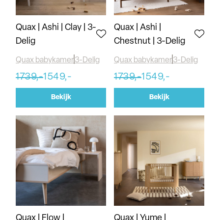
Quax | Ashi | Clay | 3-
Quax | Ashi |
Delig
Chestnut | 3-Delig
Quax babykamer
3-Delig
Quax babykamer
3-Delig
1739,-
1549,-
1739,-
1549,-
Bekijk
Bekijk
Quax | Flow |
Quax | Yume |