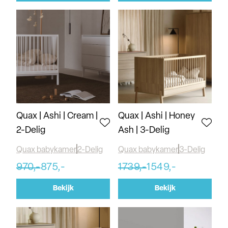
Quax | Ashi | Cream |
Quax | Ashi | Honey
2-Delig
Ash | 3-Delig
Quax babykamer
2-Delig
Quax babykamer
3-Delig
970,-
875,-
1739,-
1549,-
Bekijk
Bekijk