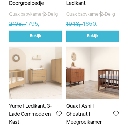
Doorgroeibedje
Ledikant
Quax babykamer
2-Delig
Quax babykamer
2-Delig
2108,-
1795,-
1948,-
1650,-
Bekijk
Bekijk
Yume | Ledikant, 3-
Quax | Ashi |
Lade Commode en
Chestnut |
Kast
Meegroeikamer