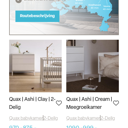
Routebeschrijving
Quax | Ashi | Clay | 2-
Quax | Ashi | Cream |
Delig
Meegroeikamer
Quax babykamer
2-Delig
Quax babykamer
2-Delig