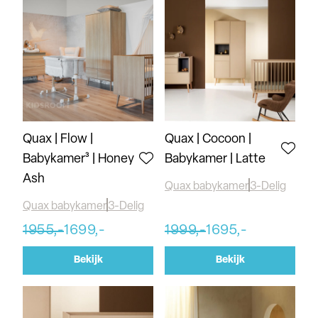
Quax | Flow |
Quax | Cocoon |
Babykamer³ | Honey
Babykamer | Latte
Ash
Quax babykamer
3-Delig
Quax babykamer
3-Delig
1955,-
1699,-
1999,-
1695,-
Bekijk
Bekijk