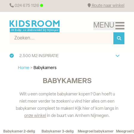
024 675 1126
Route naar winkel
2.500 M2 INSPIRATIE
Home
>
Babykamers
BABYKAMERS
Wilt u een complete babykamer kopen? Dan hoeft u
niet meer verder te zoeken! u vind hier alles om een
babykamer compleet te maken! Kijk hier of kom langs in
onze winkel
in de buurt van Arnhem Nijmegen.
Babykamer 2-delig
Babykamer 3-delig
Meegroei babykamer
Meegroei 