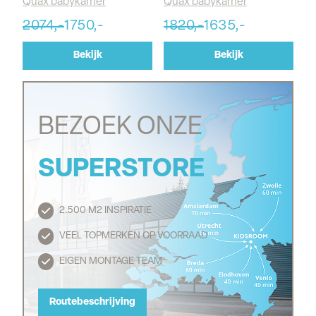
Quax babykamer
Quax babykamer
2074,-
1750,-
1820,-
1635,-
Bekijk
Bekijk
BEZOEK ONZE
SUPERSTORE
2.500 M2 INSPIRATIE
Routebeschrijving
VEEL TOPMERKEN OP VOORRAAD
EIGEN MONTAGE TEAM
Routebeschrijving