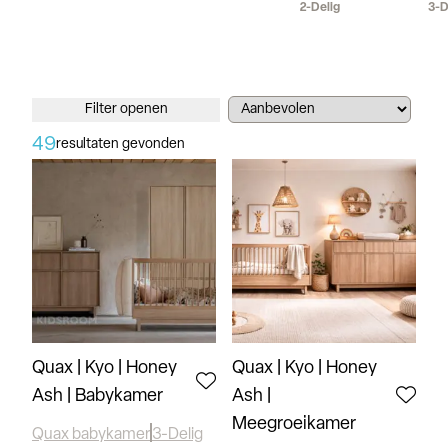
2-Delig
3-D
Filter openen
49
resultaten gevonden
Quax | Kyo | Honey
Quax | Kyo | Honey
Ash | Babykamer
Ash |
Meegroeikamer
Quax babykamer
3-Delig