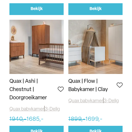
Bekijk
Bekijk
Quax | Ashi |
Quax | Flow |
Chestnut |
Babykamer | Clay
Doorgroeikamer
Quax babykamer
3-Delig
Quax babykamer
3-Delig
1940,-
1685,-
1899,-
1699,-
Bekijk
Bekijk