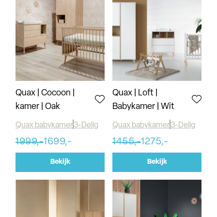
Quax | Cocoon |
Quax | Loft |
kamer | Oak
Babykamer | Wit
Quax babykamer
3-Delig
Quax babykamer
3-Delig
1999,-
1699,-
1455,-
1275,-
Bekijk
Bekijk