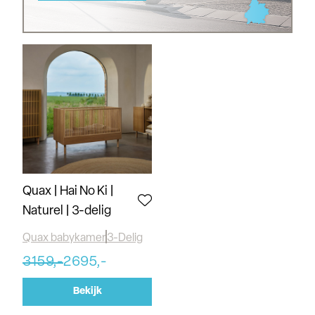
Quax | Hai No Ki |
Naturel | 3-delig
Quax babykamer
3-Delig
3159,-
2695,-
Bekijk