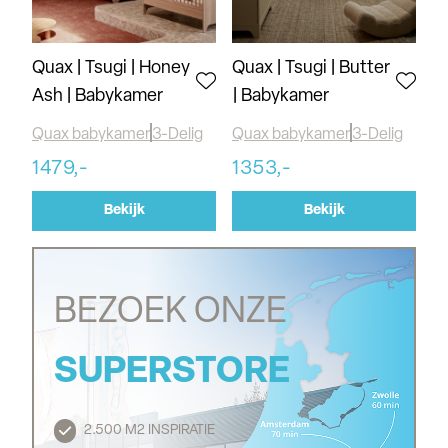
Quax | Tsugi | Honey
Quax | Tsugi | Butter
Ash | Babykamer
| Babykamer
Quax babykamer
3-Delig
Quax babykamer
3-Delig
1479,-
1353,-
Bekijk
Bekijk
BEZOEK ONZE
SUPERSTORE
2.500 M2 INSPIRATIE
Routebeschrijving