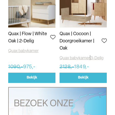
Quax | Flow | White
Quax | Cocoon |
Oak | 2-Delig
Doorgroeikamer |
Oak
Quax babykamer
Quax babykamer
3-Delig
1090,-
975,-
2128,-
1849,-
Bekijk
Bekijk
BEZOEK ONZE