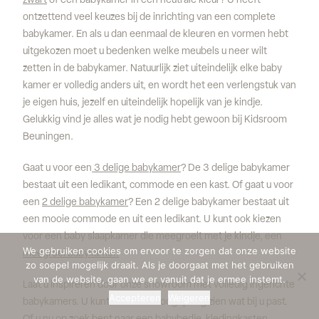
zwart
of een babykamer in een neutrale kleur? U heeft
ontzettend veel keuzes bij de inrichting van een complete
babykamer. En als u dan eenmaal de kleuren en vormen hebt
uitgekozen moet u bedenken welke meubels u neer wilt
zetten in de babykamer. Natuurlijk ziet uiteindelijk elke baby
kamer er volledig anders uit, en wordt het een verlengstuk van
je eigen huis, jezelf en uiteindelijk hopelijk van je kindje.
Gelukkig vind je alles wat je nodig hebt gewoon bij Kidsroom
Beuningen.
Gaat u voor een
3 delige babykamer
? De 3 delige babykamer
bestaat uit een ledikant, commode en een kast. Of gaat u voor
een
2 delige babykamer
? Een 2 delige babykamer bestaat uit
een mooie commode en uit een ledikant. U kunt ook kiezen
voor een baby slaapkamer die meegroeit met je kindje, een
We gebruiken cookies om ervoor te zorgen dat onze website
meegroei babykamer.
zo soepel mogelijk draait. Als je doorgaat met het gebruiken
van de website, gaan we er vanuit dat je ermee instemt.
Laat u inspireren door onze showroom met volledig ingerichte
Accepteren
Weigeren
babykamers. U kunt hier in éen oogopslag zien wat bij u past.