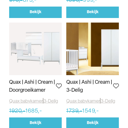
970,-
875,-
1090,-
999,-
Bekijk
Bekijk
Quax | Ashi | Cream |
Quax | Ashi | Cream |
Doorgroeikamer
3-Delig
Quax babykamer
3-Delig
Quax babykamer
3-Delig
1920,-
1685,-
1739,-
1549,-
Bekijk
Bekijk