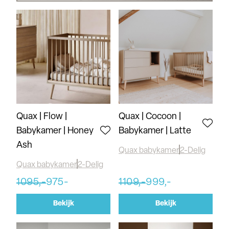
Quax | Flow |
Quax | Cocoon |
Babykamer | Honey
Babykamer | Latte
Ash
Quax babykamer
2-Delig
Quax babykamer
2-Delig
1095,-
975-
1109,-
999,-
Bekijk
Bekijk