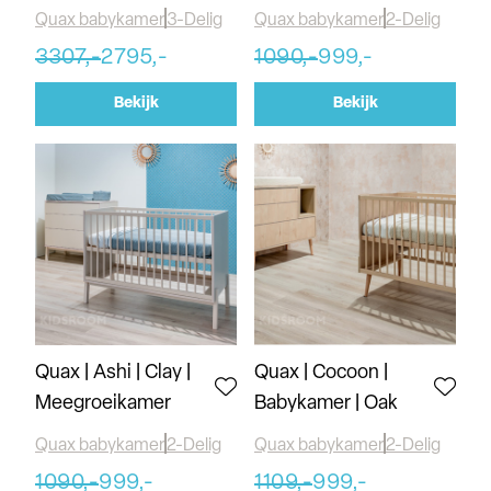
Quax babykamer
3-Delig
Quax babykamer
2-Delig
3307,-
2795,-
1090,-
999,-
Bekijk
Bekijk
Quax | Ashi | Clay |
Quax | Cocoon |
Meegroeikamer
Babykamer | Oak
Quax babykamer
2-Delig
Quax babykamer
2-Delig
1090,-
999,-
1109,-
999,-