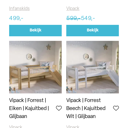
Infanskids
Vipack
499,-
599,-
549,-
Bekijk
Bekijk
Vipack | Forrest |
Vipack | Forrest
Eiken | Kajuitbed |
Beech | Kajuitbed
Glijbaan
Wit | Glijbaan
Vipack
Vipack