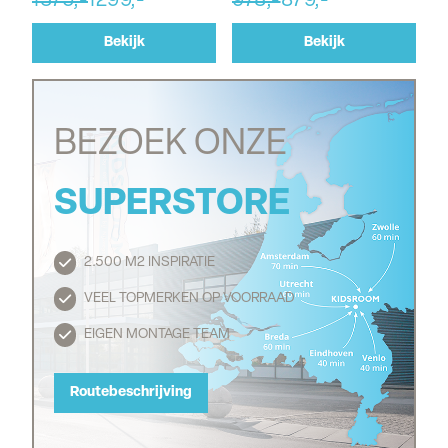
1375,-
1299,-
978,-
879,-
Bekijk
Bekijk
BEZOEK ONZE
SUPERSTORE
2.500 M2 INSPIRATIE
Routebeschrijving
VEEL TOPMERKEN OP VOORRAAD
EIGEN MONTAGE TEAM
Routebeschrijving