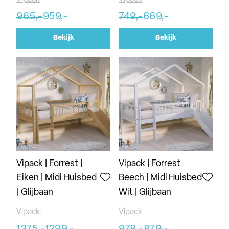
965,-
959,-
749,-
669,-
Bekijk
Bekijk
Vipack | Forrest |
Vipack | Forrest
Eiken | Midi Huisbed
Beech | Midi Huisbed
| Glijbaan
Wit | Glijbaan
Vipack
Vipack