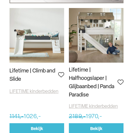
Lifetime |
Lifetime | Climb and
Halfhoogslaper |
Slide
Glijbaanbed | Panda
LIFETIME kinderbedden
Paradise
LIFETIME kinderbedden
1141,-
1026,-
2189,-
1970,-
Bekijk
Bekijk