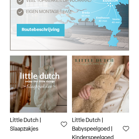
VEEL TOPMERKEN OP VOORRAAD
EIGEN MONTAGE TEAM
Routebeschrijving
Little Dutch |
Little Dutch |
Slaapzakjes
Babyspeelgoed |
Kinderspeelgoed