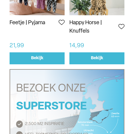
Feetje | Pyjama
Happy Horse |
Knuffels
21,99
14,99
Bekijk
Bekijk
BEZOEK ONZE
SUPERSTORE
2.500 M2 INSPIRATIE
Routebeschrijving