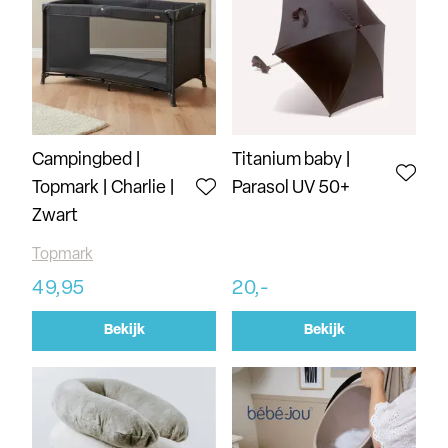
Campingbed |
Titanium baby |
Topmark | Charlie |
Parasol UV 50+
Zwart
Topmark
49,95
20,-
Bekijk
Bekijk