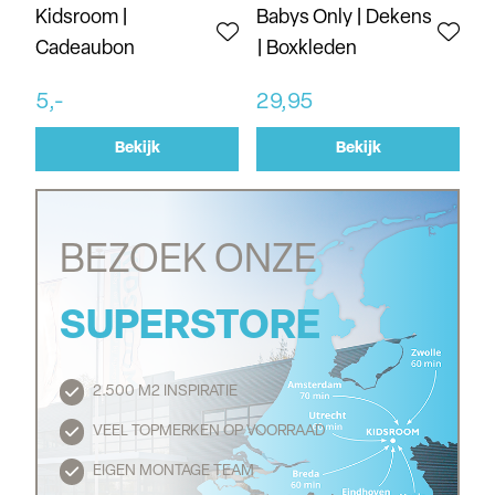
Kidsroom |
Babys Only | Dekens
Cadeaubon
| Boxkleden
5,-
29,95
Bekijk
Bekijk
BEZOEK ONZE
SUPERSTORE
2.500 M2 INSPIRATIE
Routebeschrijving
VEEL TOPMERKEN OP VOORRAAD
EIGEN MONTAGE TEAM