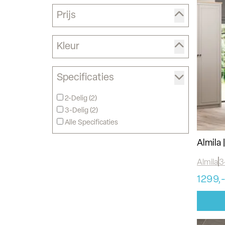
Prijs
Kleur
Specificaties
2-Delig (
2
)
3-Delig (
2
)
Alle Specificaties
Almila
Almila
3
1299,