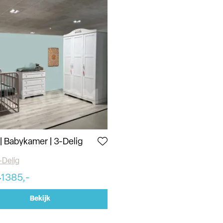
| Babykamer | 3-Delig
-Delig
-
1385,-
Bekijk