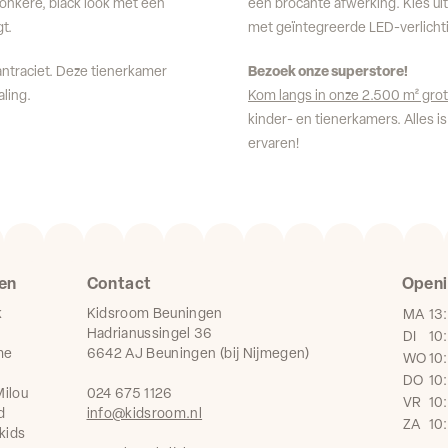
donkere, black look met een
een brocante afwerking. Kies ui
t.
met geïntegreerde LED-verlicht
antraciet. Deze tienerkamer
Bezoek onze superstore!
aling.
Kom langs in onze 2.500 m² gro
kinder- en tienerkamers. Alles is
ervaren!
en
Contact
Openi
k
Kidsroom Beuningen
MA
13
Hadrianussingel 36
DI
10
me
6642 AJ Beuningen (bij Nijmegen)
WO
10
DO
10
ilou
024 675 1126
VR
10
d
info@kidsroom.nl
ZA
10
kids