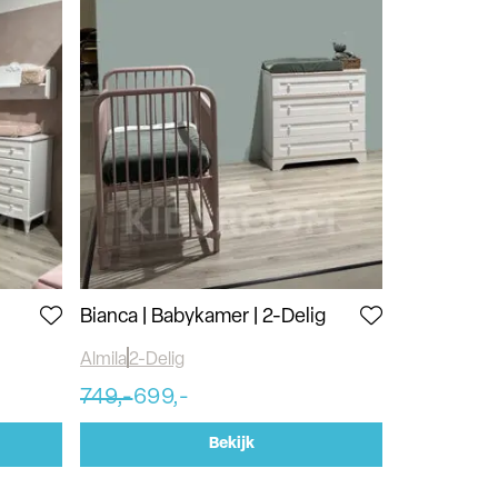
Bianca | Babykamer | 2-Delig
Almila
2-Delig
749,-
699,-
Bekijk