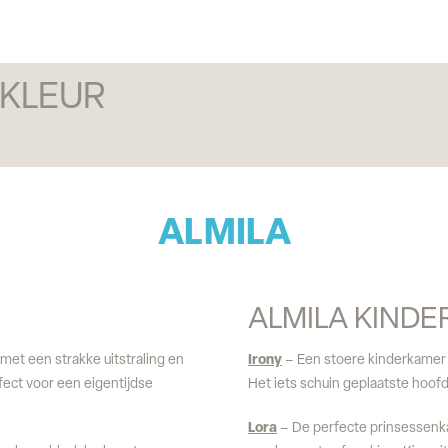
 KLEUR
ALMILA
ALMILA KIND
et een strakke uitstraling en
Irony
– Een stoere kinderkamer
fect voor een eigentijdse
Het iets schuin geplaatste hoof
Lora
– De perfecte prinsessenka