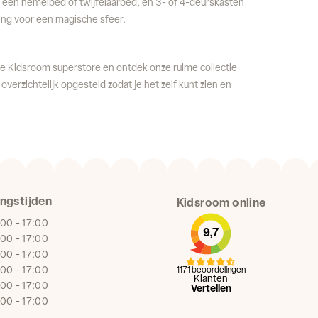
t een hemelbed of twijfelaarbed, en 3- of 4-deurskasten
ing voor een magische sfeer.
te Kidsroom superstore
en ontdek onze ruime collectie
 overzichtelijk opgesteld zodat je het zelf kunt zien en
ngstijden
Kidsroom online
:00 - 17:00
9,7
:00 - 17:00
:00 - 17:00
:00 - 17:00
1171 beoordelingen
Klanten
:00 - 17:00
Vertellen
:00 - 17:00