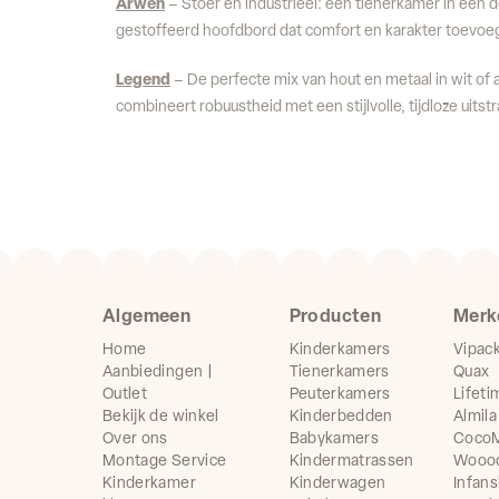
Arwen
– Stoer en industrieel: een tienerkamer in een 
gestoffeerd hoofdbord dat comfort en karakter toevoeg
Legend
– De perfecte mix van hout en metaal in wit of 
combineert robuustheid met een stijlvolle, tijdloze uitstr
Algemeen
Producten
Merk
Home
Kinderkamers
Vipac
Aanbiedingen |
Tienerkamers
Quax
Outlet
Peuterkamers
Lifeti
Bekijk de winkel
Kinderbedden
Almila
Over ons
Babykamers
CocoM
Montage Service
Kindermatrassen
Wooo
Kinderkamer
Kinderwagen
Infans