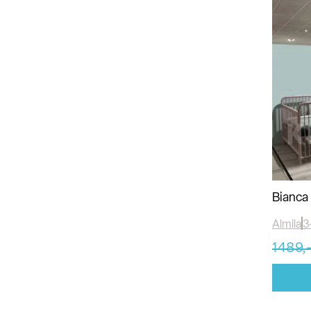
Bianca 
Almila
3
1489,