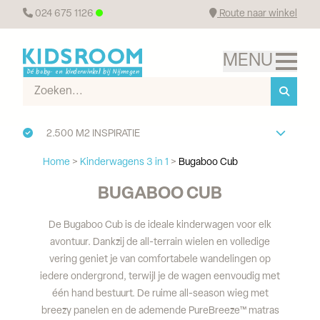
024 675 1126
Route naar winkel
2.500 M2 INSPIRATIE
Home
>
Kinderwagens 3 in 1
>
Bugaboo Cub
BUGABOO CUB
De Bugaboo Cub is de ideale kinderwagen voor elk
avontuur. Dankzij de all-terrain wielen en volledige
vering geniet je van comfortabele wandelingen op
iedere ondergrond, terwijl je de wagen eenvoudig met
één hand bestuurt. De ruime all-season wieg met
breezy panelen en de ademende PureBreeze™ matras