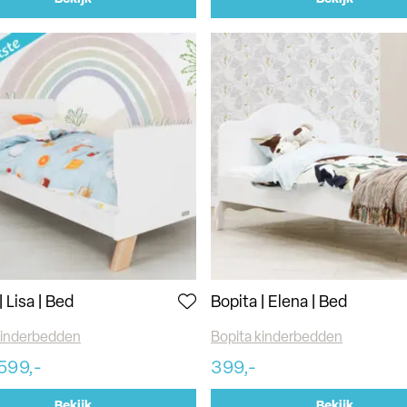
| Lisa | Bed
Bopita | Elena | Bed
kinderbedden
Bopita kinderbedden
599,-
399,-
Bekijk
Bekijk