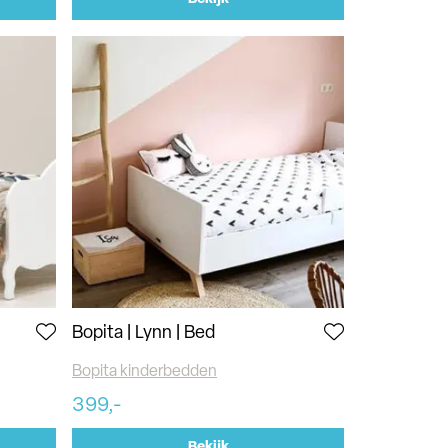
Bopita | Lynn | Bed
Bopita kinderbedden
399,-
Bekijk