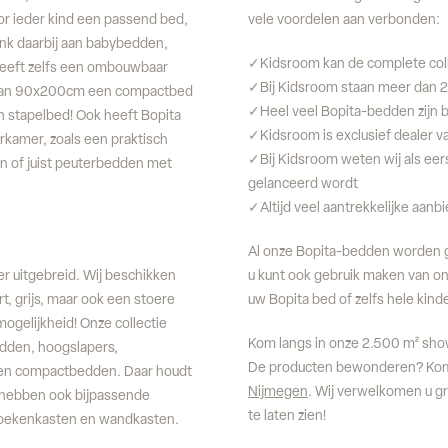
or ieder kind een passend bed,
vele voordelen aan verbonden:
Denk daarbij aan babybedden,
✓Kidsroom kan de complete coll
heeft zelfs een ombouwbaar
✓Bij Kidsroom staan meer dan 2
d van 90x200cm een compactbed
✓Heel veel Bopita-bedden zijn bi
n stapelbed! Ook heeft Bopita
✓Kidsroom is exclusief dealer v
kamer, zoals een praktisch
✓Bij Kidsroom weten wij als eers
n of juist peuterbedden met
gelanceerd wordt
✓Altijd veel aantrekkelijke aan
Al onze Bopita-bedden worden ge
er uitgebreid. Wij beschikken
u kunt ook gebruik maken van on
rt, grijs, maar ook een stoere
uw Bopita bed of zelfs hele kind
ogelijkheid! Onze collectie
Kom langs in onze 2.500 m² sh
edden, hoogslapers,
De producten bewonderen? Kom 
en compactbedden. Daar houdt
Nijmegen
. Wij verwelkomen u g
j hebben ook bijpassende
te laten zien!
 boekenkasten en wandkasten.