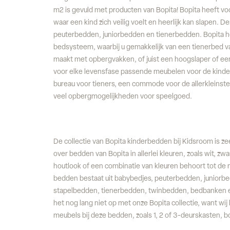
m2 is gevuld met producten van Bopita! Bopita heeft vo
waar een kind zich veilig voelt en heerlijk kan slapen. 
peuterbedden, juniorbedden en tienerbedden. Bopita 
bedsysteem, waarbij u gemakkelijk van een tienerbe
maakt met opbergvakken, of juist een hoogslaper of ee
voor elke levensfase passende meubelen voor de kinder
bureau voor tieners, een commode voor de allerkleinste
veel opbergmogelijkheden voor speelgoed.
De collectie van Bopita kinderbedden bij Kidsroom is ze
over bedden van Bopita in allerlei kleuren, zoals wit, zwa
houtlook of een combinatie van kleuren behoort tot de m
bedden bestaat uit babybedjes, peuterbedden, juniorb
stapelbedden, tienerbedden, twinbedden, bedbanken 
het nog lang niet op met onze Bopita collectie, want wi
meubels bij deze bedden, zoals 1, 2 of 3-deurskasten,