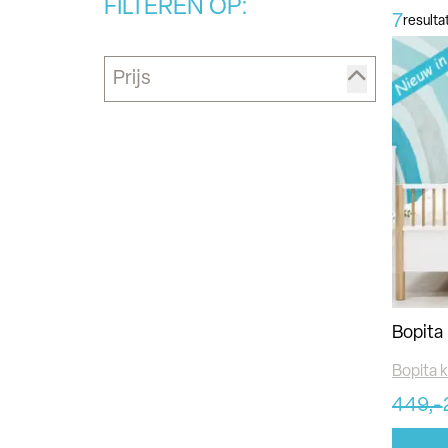
FILTEREN OP:
7
result
Prijs
Bopita 
Bopita 
449,-