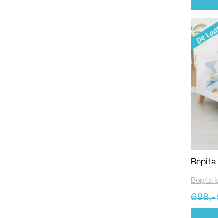
Bopita 
Bopita 
698,-