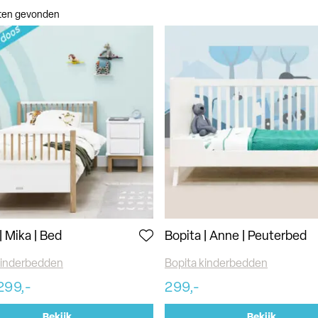
aten gevonden
| Mika | Bed
Bopita | Anne | Peuterbed
kinderbedden
Bopita kinderbedden
299,-
299,-
Bekijk
Bekijk