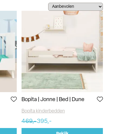
Bopita | Jonne | Bed | Dune
Bopita kinderbedden
469,-
395,-
Bekijk