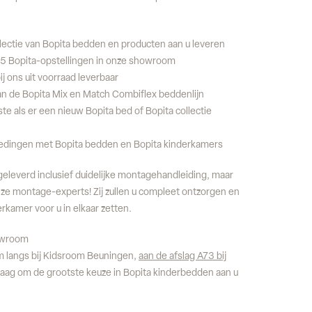
ectie van Bopita bedden en producten aan u leveren
5 Bopita-opstellingen in onze showroom
j ons uit voorraad leverbaar
an de Bopita Mix en Match Combiflex beddenlijn
te als er een nieuw Bopita bed of Bopita collectie
biedingen met Bopita bedden en Bopita kinderkamers
leverd inclusief duidelijke montagehandleiding, maar
ze montage-experts! Zij zullen u compleet ontzorgen en
erkamer voor u in elkaar zetten.
owroom
langs bij Kidsroom Beuningen,
aan de afslag A73 bij
raag om de grootste keuze in Bopita kinderbedden aan u