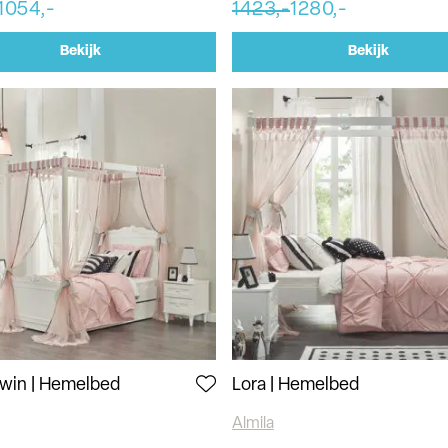
1054,-
1423,-
1280,-
Bekijk
Bekijk
Twin | Hemelbed
Lora | Hemelbed
Almila