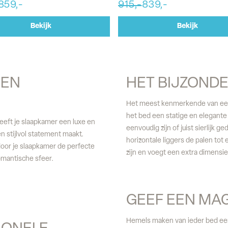
859,-
915,-
839,-
Bekijk
Bekijk
EN 
HET BIJZOND
Het meest kenmerkende van een 
het bed een statige en elegante
eft je slaapkamer een luxe en
eenvoudig zijn of juist sierlijk g
en stijlvol statement maakt.
horizontale liggers de palen tot
door je slaapkamer de perfecte
zijn en voegt een extra dimensi
omantische sfeer.
GEEF EEN MA
Hemels maken van ieder bed een