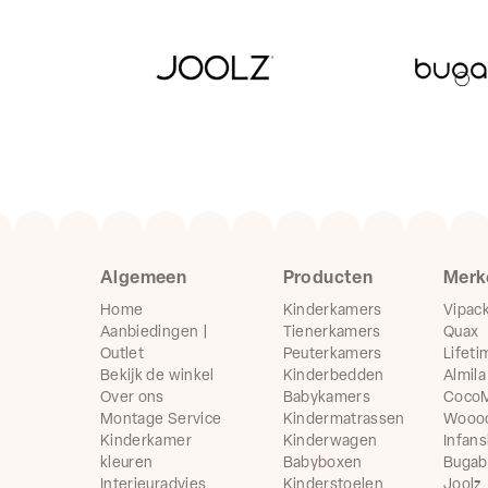
Algemeen
Producten
Merk
Home
Kinderkamers
Vipac
Aanbiedingen |
Tienerkamers
Quax
Outlet
Peuterkamers
Lifeti
Bekijk de winkel
Kinderbedden
Almila
Over ons
Babykamers
CocoM
Montage Service
Kindermatrassen
Wooo
Kinderkamer
Kinderwagen
Infans
kleuren
Babyboxen
Buga
Interieuradvies
Kinderstoelen
Joolz