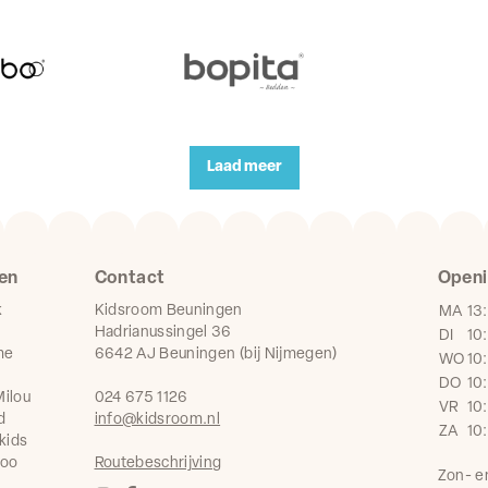
Laad meer
en
Contact
Openi
k
Kidsroom Beuningen
MA
13
Hadrianussingel 36
DI
10
me
6642 AJ Beuningen (bij Nijmegen)
WO
10
DO
10
ilou
024 675 1126
VR
10
d
info@kidsroom.nl
ZA
10
kids
boo
Routebeschrijving
Zon- e