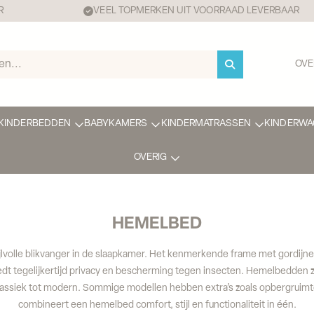
R
VEEL TOPMERKEN UIT VOORRAAD LEVERBAAR
OVE
KINDERBEDDEN
BABYKAMERS
KINDERMATRASSEN
KINDERWA
OVERIG
HEMELBED
jlvolle blikvanger in de slaapkamer. Het kenmerkende frame met gordijne
dt tegelijkertijd privacy en bescherming tegen insecten. Hemelbedden zij
lassiek tot modern. Sommige modellen hebben extra’s zoals opbergruimte
combineert een hemelbed comfort, stijl en functionaliteit in één.