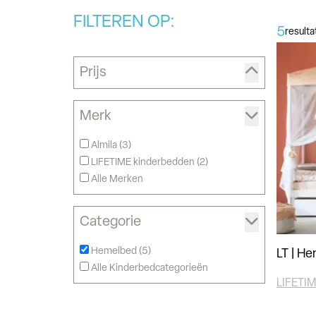
FILTEREN OP:
5
result
Prijs
Merk
Almila (
3
)
LIFETIME kinderbedden (
2
)
Alle Merken
Categorie
Hemelbed (
5
)
LT | He
Alle Kinderbedcategorieën
LIFETIM