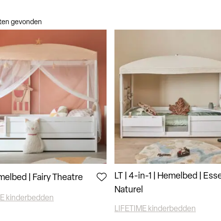
aten gevonden
LT | 4-in-1 | Hemelbed | Es
melbed | Fairy Theatre
Naturel
E kinderbedden
LIFETIME kinderbedden