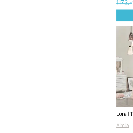
1172,-
Lora | 
Almila