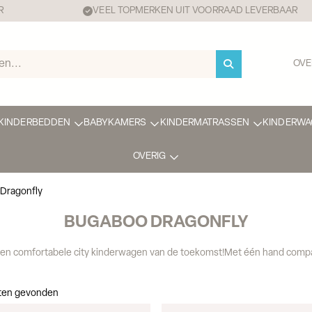
R
VEEL TOPMERKEN UIT VOORRAAD LEVERBAAR
OVE
KINDERBEDDEN
BABYKAMERS
KINDERMATRASSEN
KINDERWA
OVERIG
Dragonfly
BUGABOO DRAGONFLY
en comfortabele city kinderwagen van de toekomst!Met één hand compac
aten gevonden