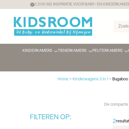
2.500 M2 INSPIRATIE VOOR BABY- EN KINDERKAME
KINDERKAMERS
TIENERKAMERS
PEUTERKAMERS
Home
>
Kinderwagens 3 in 1
>
Bugaboo 
De compacte 
FILTEREN OP:
2
result