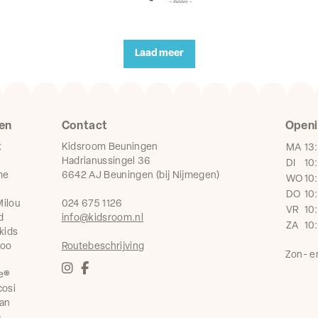
Laad meer
en
Contact
Openi
k
Kidsroom Beuningen
MA
13
Hadrianussingel 36
DI
10
me
6642 AJ Beuningen (bij Nijmegen)
WO
10
DO
10
ilou
024 675 1126
VR
10
d
info@kidsroom.nl
ZA
10
kids
boo
Routebeschrijving
Zon- e
e®
cosi
an
a