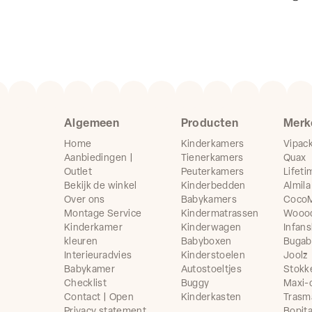
Algemeen
Producten
Merk
Home
Kinderkamers
Vipac
Aanbiedingen |
Tienerkamers
Quax
Outlet
Peuterkamers
Lifeti
Bekijk de winkel
Kinderbedden
Almila
Over ons
Babykamers
CocoM
Montage Service
Kindermatrassen
Wooo
Kinderkamer
Kinderwagen
Infans
kleuren
Babyboxen
Buga
Interieuradvies
Kinderstoelen
Joolz
Babykamer
Autostoeltjes
Stokk
Checklist
Buggy
Maxi-
Contact | Open
Kinderkasten
Trasm
Privacy statement
Bopit