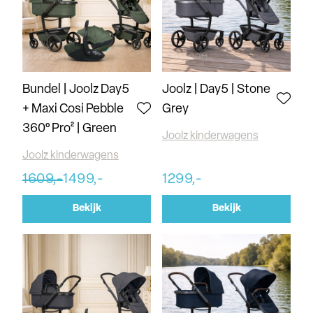
Bundel | Joolz Day5
Joolz | Day5 | Stone
+ Maxi Cosi Pebble
Grey
360° Pro² | Green
Joolz kinderwagens
Joolz kinderwagens
1609,-
1499,-
1299,-
Bekijk
Bekijk