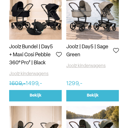
Joolz Bundel | Day5
Joolz | Day5 | Sage
+ Maxi Cosi Pebble
Green
360° Pro² | Black
Joolz kinderwagens
Joolz kinderwagens
1609,-
1499,-
1299,-
Bekijk
Bekijk