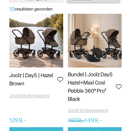
15
resultaten gevonden
Bundel | Joolz Day5
Joolz | Day5 | Hazel
Hazel+Maxi Cosi
Brown
Pebble 360° Pro²
Joolz kinderwagens
Black
Joolz kinderwagens
1299,-
1609,-
1499,-