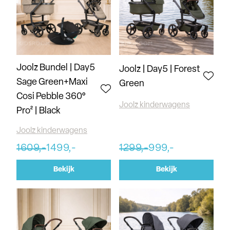
Joolz Bundel | Day5
Joolz | Day5 | Forest
Sage Green+Maxi
Green
Cosi Pebble 360°
Joolz kinderwagens
Pro² | Black
Joolz kinderwagens
1609,-
1499,-
1299,-
999,-
Bekijk
Bekijk