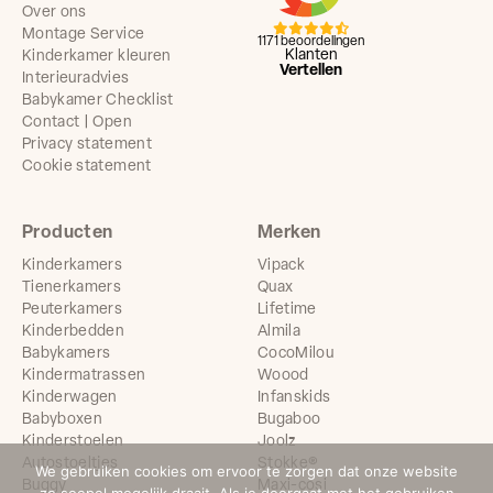
Over ons
Montage Service
1171 beoordelingen
Klanten
Kinderkamer kleuren
Vertellen
Interieuradvies
Babykamer Checklist
Contact | Open
Privacy statement
Cookie statement
Producten
Merken
Kinderkamers
Vipack
Tienerkamers
Quax
Peuterkamers
Lifetime
Kinderbedden
Almila
Babykamers
CocoMilou
Kindermatrassen
Woood
Kinderwagen
Infanskids
Babyboxen
Bugaboo
Kinderstoelen
Joolz
Autostoeltjes
Stokke®
We gebruiken cookies om ervoor te zorgen dat onze website
Buggy
Maxi-cosi