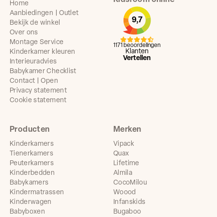
Kidsroom online
Home
Aanbiedingen | Outlet
9,7
Bekijk de winkel
Over ons
Montage Service
1171 beoordelingen
Klanten
Kinderkamer kleuren
Vertellen
Interieuradvies
Babykamer Checklist
Contact | Open
Privacy statement
Cookie statement
Producten
Merken
Kinderkamers
Vipack
Tienerkamers
Quax
Peuterkamers
Lifetime
Kinderbedden
Almila
Babykamers
CocoMilou
Kindermatrassen
Woood
Kinderwagen
Infanskids
Babyboxen
Bugaboo