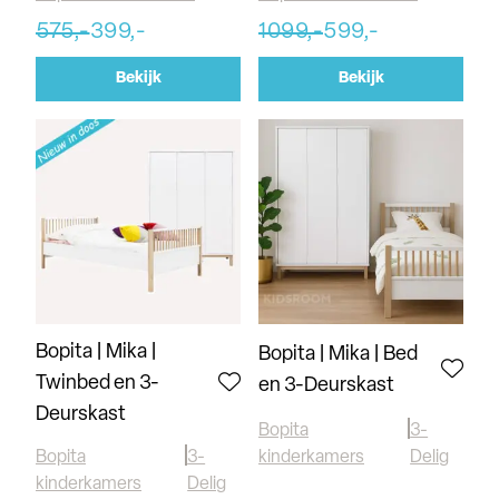
575,-
399,-
1099,-
599,-
Bekijk
Bekijk
Bopita | Mika |
Bopita | Mika | Bed
Twinbed en 3-
en 3-Deurskast
Deurskast
Bopita
3-
Bopita
3-
kinderkamers
Delig
kinderkamers
Delig