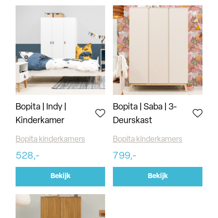
Bopita | Indy |
Bopita | Saba | 3-
Kinderkamer
Deurskast
Bopita kinderkamers
Bopita kinderkamers
528,-
799,-
Bekijk
Bekijk