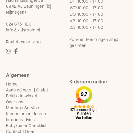
Hadrianussingel 36
DI
10:00 - 17:00
6642 AJ Beuningen (bij
WO
10:00 - 17:00
Nijmegen)
DO
10:00 - 17:00
VR
10:00 - 17:00
024 675 1126
ZA
10:00 - 17:00
info@kidsroom.nl
Zon- en feestdagen altijd
Routebeschrijving
gesloten
Algemeen
Kidsroom online
Home
Aanbiedingen | Outlet
9,7
Bekijk de winkel
Over ons
Montage Service
1171 beoordelingen
Klanten
Kinderkamer kleuren
Vertellen
Interieuradvies
Babykamer Checklist
Contact | Open