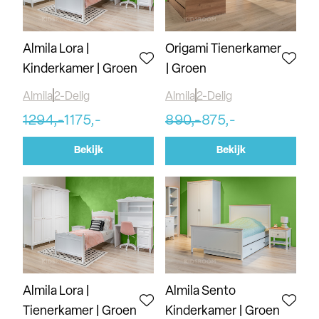
Almila Lora |
Origami Tienerkamer
Kinderkamer | Groen
| Groen
Almila
2-Delig
Almila
2-Delig
1294,-
1175,-
890,-
875,-
Bekijk
Bekijk
Almila Lora |
Almila Sento
Tienerkamer | Groen
Kinderkamer | Groen