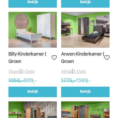
Bekijk
Bekijk
Billy Kinderkamer |
Arwen Kinderkamer |
Groen
Groen
Vipack
3-Delig
Almila
3-Delig
1056,-
929,-
1775,-
1599,-
Bekijk
Bekijk