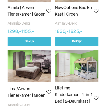
Almila | Arwen
NewOptions Bed En
Tienerkamer | Groen
Kast | Groen
Almila
2-Delig
Almila
3-Delig
1298,-
1155,-
1830,-
1825,-
Bekijk
Bekijk
Lifetime
Lima/Arwen
Kinderkamer | 4-in-1
Tienerkamer | Groen
Bed | 2-Deurskast |
Almila
3-Delig