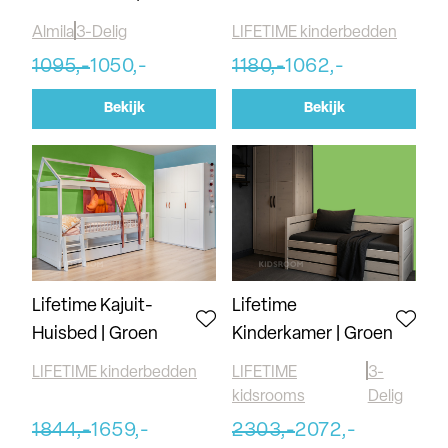
Almila
3-Delig
LIFETIME kinderbedden
1095,-
1050,-
1180,-
1062,-
Bekijk
Bekijk
Lifetime Kajuit-
Lifetime
Huisbed | Groen
Kinderkamer | Groen
LIFETIME kinderbedden
LIFETIME
3-
kidsrooms
Delig
1844,-
1659,-
2303,-
2072,-