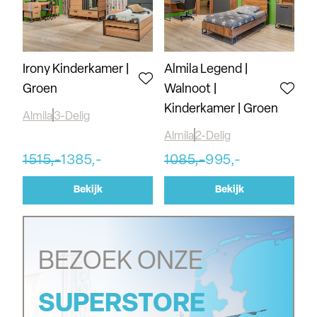
Irony Kinderkamer |
Almila Legend |
Groen
Walnoot |
Kinderkamer | Groen
Almila
3-Delig
Almila
2-Delig
1515,-
1385,-
1085,-
995,-
Bekijk
Bekijk
BEZOEK ONZE
SUPERSTORE