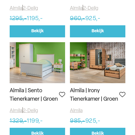
Almila
2-Delig
Almila
2-Delig
1295,-
1195,-
960,-
925,-
Bekijk
Bekijk
Almila | Sento
Almila | Irony
Tienerkamer | Groen
Tienerkamer | Groen
Almila
2-Delig
Almila
1329,-
1199,-
985,-
925,-
Bekijk
Bekijk