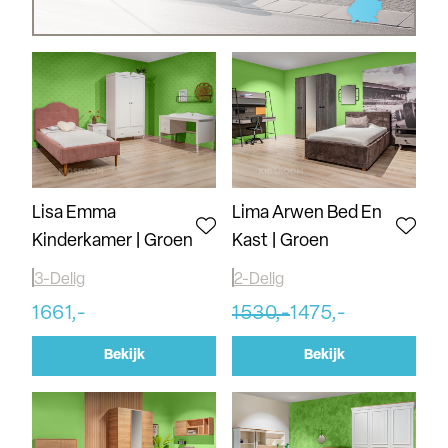
Lisa Emma
Lima Arwen Bed En
Kinderkamer | Groen
Kast | Groen
3-Delig
2-Delig
1661,-
1530,-
1475,-
Bekijk
Bekijk