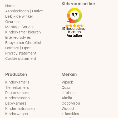
Kidsroom online
Home
Aanbiedingen | Outlet
9,7
Bekijk de winkel
Over ons
Montage Service
1171 beoordelingen
Klanten
Kinderkamer kleuren
Vertellen
Interieuradvies
Babykamer Checklist
Contact | Open
Privacy statement
Cookie statement
Producten
Merken
Kinderkamers
Vipack
Tienerkamers
Quax
Peuterkamers
Lifetime
Kinderbedden
Almila
Babykamers
CocoMilou
Kindermatrassen
Woood
Kinderwagen
Infanskids