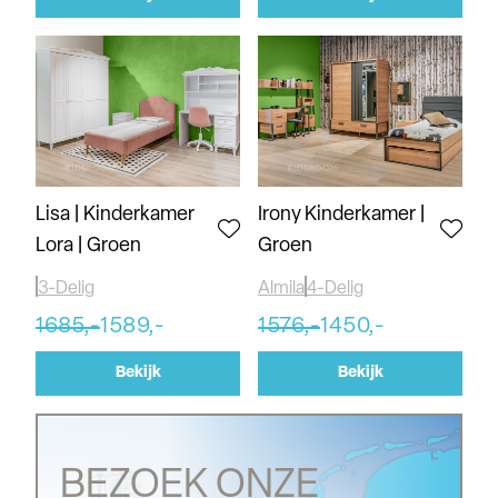
Lisa | Kinderkamer
Irony Kinderkamer |
Lora | Groen
Groen
3-Delig
Almila
4-Delig
1685,-
1589,-
1576,-
1450,-
Bekijk
Bekijk
BEZOEK ONZE