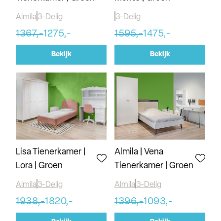
Almila
3-Delig
3-Delig
1367,-
1275,-
1595,-
1475,-
Bekijk
Bekijk
Almila | Vena
Lisa Tienerkamer |
Tienerkamer | Groen
Lora | Groen
Almila
3-Delig
Almila
3-Delig
1938,-
1820,-
1396,-
1093,-