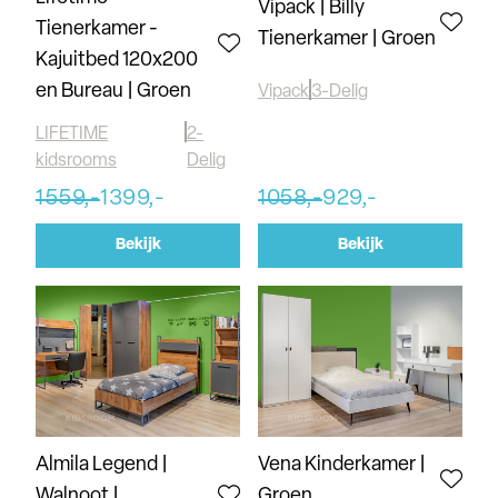
Vipack | Billy
Tienerkamer -
Tienerkamer | Groen
Kajuitbed 120x200
en Bureau | Groen
Vipack
3-Delig
LIFETIME
2-
kidsrooms
Delig
1559,-
1399,-
1058,-
929,-
Bekijk
Bekijk
Almila Legend |
Vena Kinderkamer |
Walnoot |
Groen