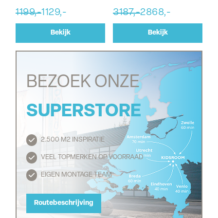
1199,-
1129,-
3187,-
2868,-
Bekijk
Bekijk
BEZOEK ONZE
SUPERSTORE
2.500 M2 INSPIRATIE
Routebeschrijving
VEEL TOPMERKEN OP VOORRAAD
EIGEN MONTAGE TEAM
Routebeschrijving