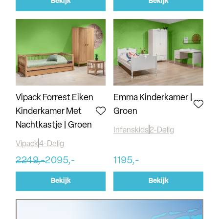
Bekijk
Bekijk
Vipack Forrest Eiken
Emma Kinderkamer |
Kinderkamer Met
Groen
Nachtkastje | Groen
Infanskids
2-Delig
Vipack
4-Delig
2249,-
2095,-
1195,-
Bekijk
Bekijk