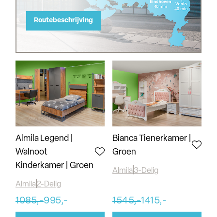
Routebeschrijving
Almila Legend |
Bianca Tienerkamer |
Walnoot
Groen
Kinderkamer | Groen
Almila
3-Delig
Almila
2-Delig
1085,-
995,-
1545,-
1415,-