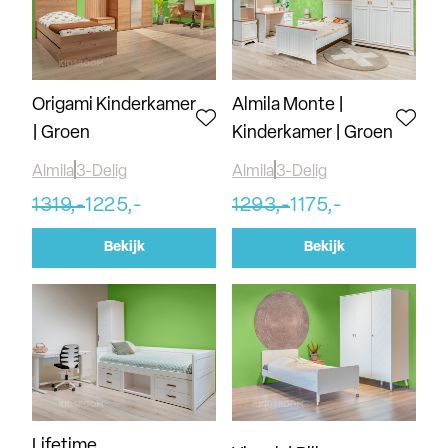
Origami Kinderkamer
Almila Monte |
| Groen
Kinderkamer | Groen
Almila
3-Delig
Almila
3-Delig
1319,-
1225,-
1293,-
1175,-
Bekijk
Bekijk
Lifetime