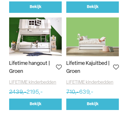
Bekijk
Bekijk
Lifetime hangout |
Lifetime Kajuitbed |
Groen
Groen
LIFETIME kinderbedden
LIFETIME kinderbedden
2439,-
2195,-
710,-
639,-
Bekijk
Bekijk