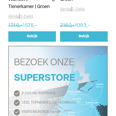
Tienerkamer | Groen
Almila
5-Delig
Almila
3-Delig
1746,-
1575,-
2160,-
1093,-
Bekijk
Bekijk
BEZOEK ONZE
SUPERSTORE
2.500 M2 INSPIRATIE
Routebeschrijving
VEEL TOPMERKEN OP VOORRAAD
EIGEN MONTAGE TEAM