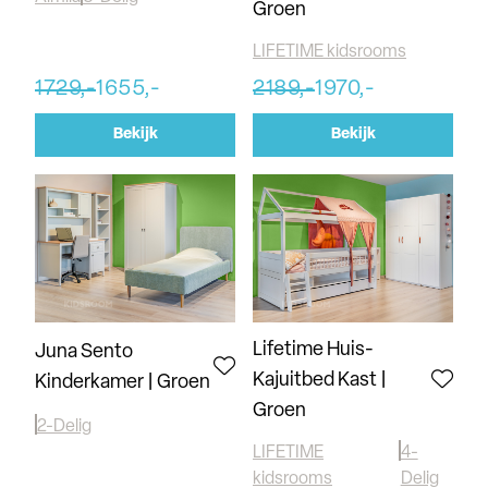
Groen
LIFETIME kidsrooms
1729,-
1655,-
2189,-
1970,-
Bekijk
Bekijk
Lifetime Huis-
Juna Sento
Kajuitbed Kast |
Kinderkamer | Groen
Groen
2-Delig
LIFETIME
4-
kidsrooms
Delig