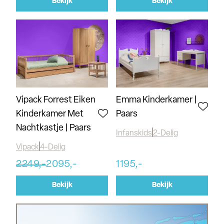
Bekijk
Bekijk
Vipack Forrest Eiken
Emma Kinderkamer |
Kinderkamer Met
Paars
Nachtkastje | Paars
Infanskids
2-Delig
Vipack
4-Delig
2249,-
2095,-
1195,-
Bekijk
Bekijk