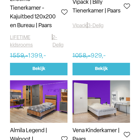
Vipack | Billy
Tienerkamer -
Tienerkamer | Paars
Kajuitbed 120x200
en Bureau | Paars
Vipack
3-Delig
LIFETIME
2-
kidsrooms
Delig
1559,-
1399,-
1058,-
929,-
Bekijk
Bekijk
Almila Legend |
Vena Kinderkamer |
Walnoot |
Paars