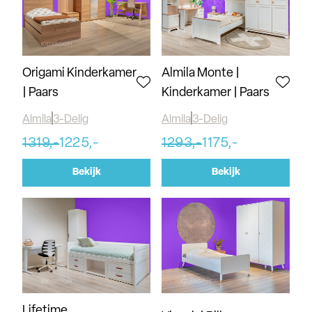
Origami Kinderkamer
Almila Monte |
| Paars
Kinderkamer | Paars
Almila
3-Delig
Almila
3-Delig
1319,-
1225,-
1293,-
1175,-
Bekijk
Bekijk
Lifetime