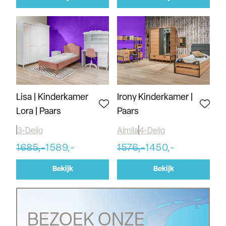
Lisa | Kinderkamer
Irony Kinderkamer |
Lora | Paars
Paars
3-Delig
Almila
4-Delig
1685,-
1589,-
1576,-
1450,-
Bekijk
Bekijk
BEZOEK ONZE