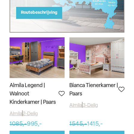
Routebeschrijving
Almila Legend |
Bianca Tienerkamer |
Walnoot
Paars
Kinderkamer | Paars
Almila
3-Delig
Almila
2-Delig
1085,-
995,-
1545,-
1415,-