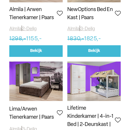
Almila | Arwen
NewOptions Bed En
Tienerkamer | Paars
Kast | Paars
Almila
2-Delig
Almila
3-Delig
1298,-
1155,-
1830,-
1825,-
Bekijk
Bekijk
Lifetime
Lima/Arwen
Kinderkamer | 4-in-1
Tienerkamer | Paars
Bed | 2-Deurskast |
Almila
3-Delig