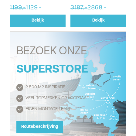
1199,-
1129,-
3187,-
2868,-
Bekijk
Bekijk
BEZOEK ONZE
SUPERSTORE
2.500 M2 INSPIRATIE
Routebeschrijving
VEEL TOPMERKEN OP VOORRAAD
EIGEN MONTAGE TEAM
Routebeschrijving