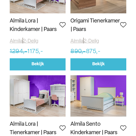
Almila Lora |
Origami Tienerkamer
Kinderkamer | Paars
| Paars
Almila
2-Delig
Almila
2-Delig
1294,-
1175,-
890,-
875,-
Bekijk
Bekijk
Almila Lora |
Almila Sento
Tienerkamer | Paars
Kinderkamer | Paars