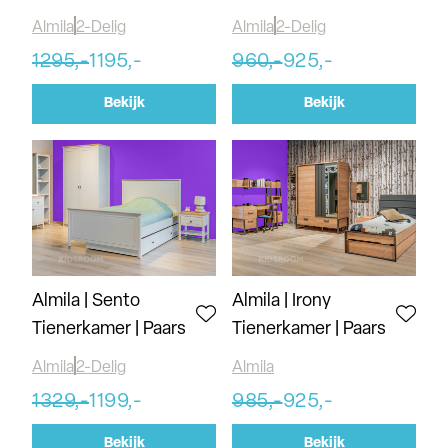
Almila
2-Delig
Almila
2-Delig
1295,-
1195,-
960,-
925,-
Bekijk
Bekijk
Almila | Sento
Almila | Irony
Tienerkamer | Paars
Tienerkamer | Paars
Almila
2-Delig
Almila
1329,-
1199,-
985,-
925,-
Bekijk
Bekijk