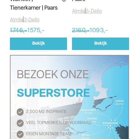
Tienerkamer | Paars
Almila
5-Delig
Almila
3-Delig
1746,-
1575,-
2160,-
1093,-
Bekijk
Bekijk
BEZOEK ONZE
SUPERSTORE
2.500 M2 INSPIRATIE
Routebeschrijving
VEEL TOPMERKEN OP VOORRAAD
EIGEN MONTAGE TEAM