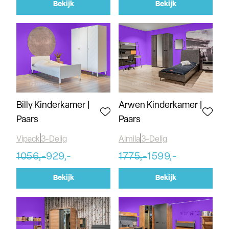
Bekijk
Bekijk
Billy Kinderkamer |
Arwen Kinderkamer |
Paars
Paars
Vipack
3-Delig
Almila
3-Delig
1056,-
929,-
1775,-
1599,-
Bekijk
Bekijk