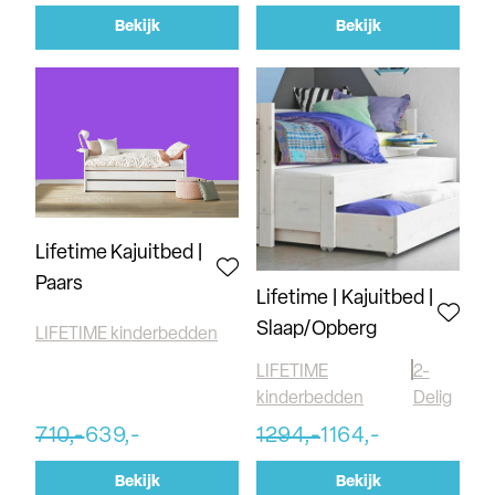
Bekijk
Bekijk
Lifetime Kajuitbed |
Paars
Lifetime | Kajuitbed |
Slaap/Opberg
LIFETIME kinderbedden
LIFETIME
2-
kinderbedden
Delig
1294,-
1164,-
710,-
639,-
Bekijk
Bekijk