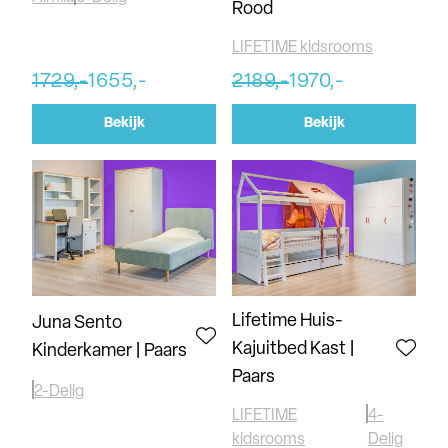
Rood
LIFETIME kidsrooms
1729,-
1655,-
2189,-
1970,-
Bekijk
Bekijk
Lifetime Huis-
Juna Sento
Kajuitbed Kast |
Kinderkamer | Paars
Paars
2-Delig
LIFETIME
4-
kidsrooms
Delig