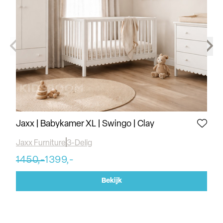
Jaxx | Babykamer XL | Swingo | Clay
Vi
Jaxx Furniture
3-Delig
Vi
1450,-
1399,-
17
Bekijk