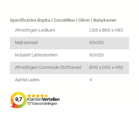
Specificaties Bopita | CocoMilou | Oliver | Babykamer
Afmetingen Ledikant
L126 x B69 x H85
Matrasmaat
60x120
Inclusief Lattenbodem
60x120
Afmetingen Commode (Softclose)
B116 x D55 x H92
Aantal Lades
4
9,7
Klanten
Vertellen
1171
beoordelingen