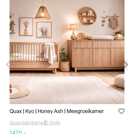
Quax | Kyo | Honey Ash | Meegroeikamer
Qu
Quax babykamer
2-Delig
Qu
1475,-
14