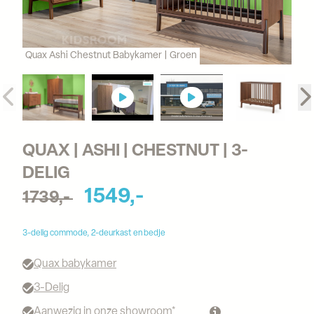
Quax Ashi Chestnut Babykamer | Groen
QUAX | ASHI | CHESTNUT | 3-
DELIG
1549,-
1739,-
3-delig commode, 2-deurkast en bedje
Quax babykamer
3-Delig
Aanwezig in onze showroom*