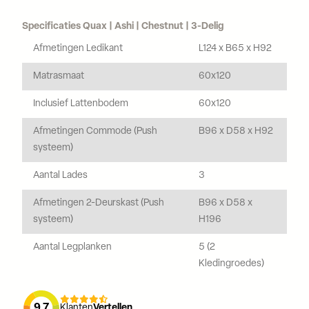
Specificaties Quax | Ashi | Chestnut | 3-Delig
Afmetingen Ledikant
L124 x B65 x H92
Matrasmaat
60x120
Inclusief Lattenbodem
60x120
Afmetingen Commode (Push
B96 x D58 x H92
systeem)
Aantal Lades
3
Afmetingen 2-Deurskast (Push
B96 x D58 x
systeem)
H196
Aantal Legplanken
5 (2
Kledingroedes)
9,7
Klanten
Vertellen