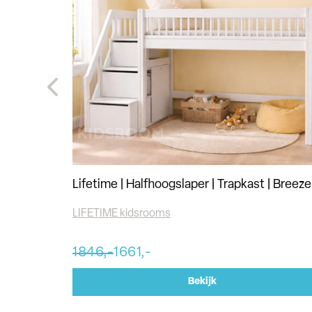
Lifetime | Halfhoogslaper | Trapkast | Breeze
LIFETIME kidsrooms
1846,-
1661,-
Bekijk