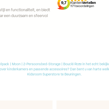
9,7
Klanten
Vertellen
1171
beoordelingen
l en functionaliteit, en biedt
aar een duurzaam en sfeervol
 Vipack | Moon | 2-Persoonsbed-Storage | Bouclé Roze in het echt bekij
 over kinderkamers en passende accessoires? Dan bent u van harte wel
Kidsroom Superstore te Beuningen.