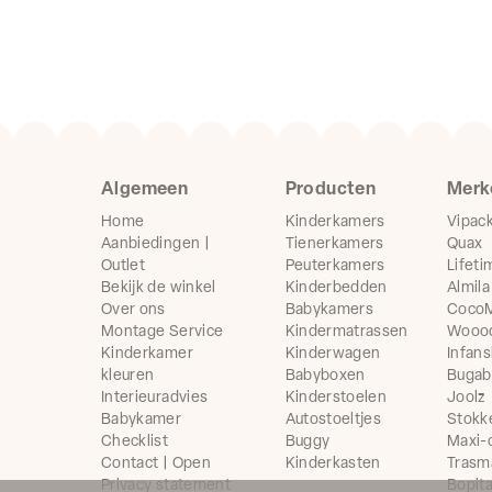
Algemeen
Producten
Merk
Home
Kinderkamers
Vipac
Aanbiedingen |
Tienerkamers
Quax
Outlet
Peuterkamers
Lifeti
Bekijk de winkel
Kinderbedden
Almila
Over ons
Babykamers
CocoM
Montage Service
Kindermatrassen
Wooo
Kinderkamer
Kinderwagen
Infans
kleuren
Babyboxen
Buga
Interieuradvies
Kinderstoelen
Joolz
Babykamer
Autostoeltjes
Stokk
Checklist
Buggy
Maxi-
Contact | Open
Kinderkasten
Trasm
Privacy statement
Bopit