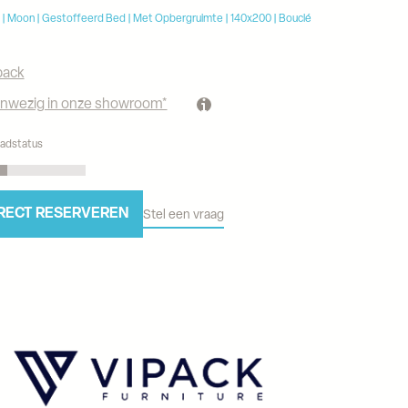
 | Moon | Gestoffeerd Bed | Met Opbergruimte | 140x200 | Bouclé
pack
nwezig in onze showroom*
adstatus
RECT RESERVEREN
Stel een vraag