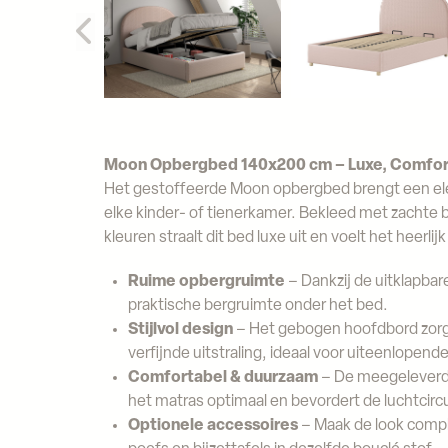
Moon Opbergbed 140x200 cm – Luxe, Comfort 
Het gestoffeerde Moon opbergbed brengt een ele
elke kinder- of tienerkamer. Bekleed met zachte 
kleuren straalt dit bed luxe uit en voelt het heerli
Ruime opbergruimte
– Dankzij de uitklapbar
praktische bergruimte onder het bed.
Stijlvol design
– Het gebogen hoofdbord zorg
verfijnde uitstraling, ideaal voor uiteenlopende 
Comfortabel & duurzaam
– De meegeleverd
het matras optimaal en bevordert de luchtcircu
Optionele accessoires
– Maak de look comp