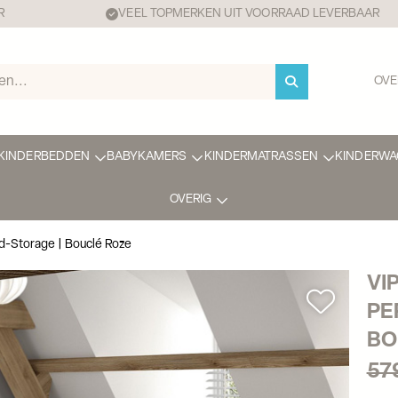
R
VEEL TOPMERKEN UIT VOORRAAD LEVERBAAR
OVE
KINDERBEDDEN
BABYKAMERS
KINDERMATRASSEN
KINDERWA
OVERIG
d-Storage | Bouclé Roze
VI
PE
BO
57