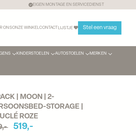
EIGEN MONTAGE EN SERVICEDIENST
Stel een vraag
R ONS
ONZE WINKEL
CONTACT
LIJSTJE
GENS
KINDERSTOELEN
AUTOSTOELEN
MERKEN
PACK | MOON | 2-
RSOONSBED-STORAGE | 
UCLÉ ROZE
519,-
9,-