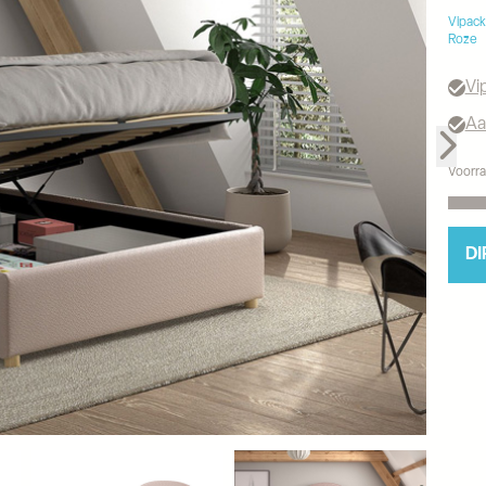
Vipack
Roze
Vi
Aa
Voorra
DI