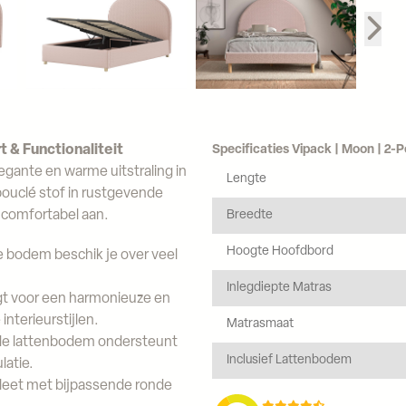
& Functionaliteit
Specificaties Vipack | Moon | 2
gante en warme uitstraling in
Lengte
bouclé stof in rustgevende
jk comfortabel aan.
Breedte
Hoogte Hoofdbord
e bodem beschik je over veel
Inlegdiepte Matras
t voor een harmonieuze en
interieurstijlen.
Matrasmaat
e lattenbodem ondersteunt
Inclusief Lattenbodem
latie.
leet met bijpassende ronde