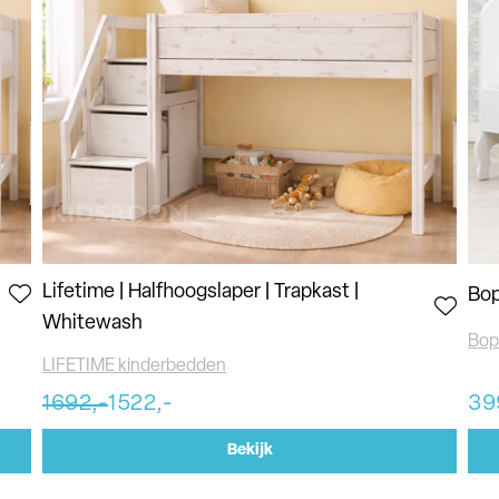
Lifetime | Halfhoogslaper | Trapkast |
Bop
Whitewash
Bop
LIFETIME kinderbedden
1692,-
1522,-
39
Bekijk