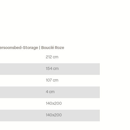
-Persoonsbed-Storage | Bouclé Roze
212 cm
154 cm
107 cm
4 cm
140x200
140x200