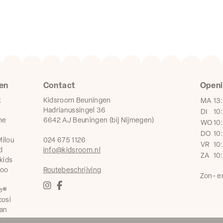
en
Contact
Openi
k
Kidsroom Beuningen
MA
13
Hadrianussingel 36
DI
10
me
6642 AJ Beuningen (bij Nijmegen)
WO
10
DO
10
ilou
024 675 1126
VR
10
d
info@kidsroom.nl
ZA
10
kids
boo
Routebeschrijving
Zon- e
e®
cosi
an
a