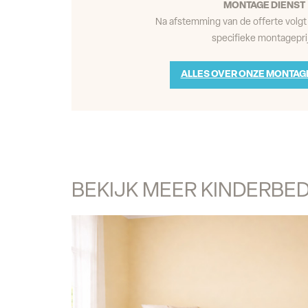
MONTAGE DIENST
Na afstemming van de offerte volgt 
specifieke montageprij
ALLES OVER ONZE MONTAG
BEKIJK MEER KINDERBE