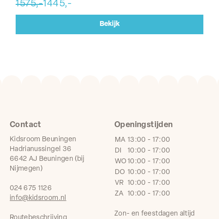
1575,-
1445,-
20
Bekijk
Contact
Openingstijden
Kidsroom Beuningen
MA
13:00 - 17:00
Hadrianussingel 36
DI
10:00 - 17:00
6642 AJ Beuningen (bij
WO
10:00 - 17:00
Nijmegen)
DO
10:00 - 17:00
VR
10:00 - 17:00
024 675 1126
ZA
10:00 - 17:00
info@kidsroom.nl
Zon- en feestdagen altijd
Routebeschrijving