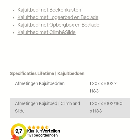
K
ajuitbed met Boekenkasten
Kajuitbed met Logeerbed en Bedlade
Kajuitbed met Opbergbox en Bedlade
Kajuitbed met Climb&Slide
Specificaties Lifetime | Kajuitbedden
Afmetingen Kajuitbedden
L207 x B102 x
H83
Afmetingen Kajuitbed | Climb and
L207 x B102/160
Slide
x H83
9,7
Klanten
Vertellen
1171
beoordelingen