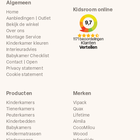
Algemeen
Kidsroom online
Home
Aanbiedingen | Outlet
9,7
Bekijk de winkel
Over ons
Montage Service
1171 beoordelingen
Klanten
Kinderkamer kleuren
Vertellen
Interieuradvies
Babykamer Checklist
Contact | Open
Privacy statement
Cookie statement
Producten
Merken
Kinderkamers
Vipack
Tienerkamers
Quax
Peuterkamers
Lifetime
Kinderbedden
Almila
Babykamers
CocoMilou
Kindermatrassen
Woood