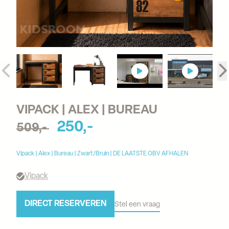
VIPACK | ALEX | BUREAU
250,-
509,-
Vipack | Alex | Bureau | Zwart/Bruin | DE LAATSTE OBV AFHALEN
Vipack
DIRECT RESERVEREN
Stel een vraag