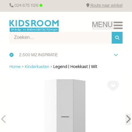
024 675 1126
Route naar winkel
2.500 M2 INSPIRATIE
Home
>
Kinderkasten
>
Legend | Hoekkast | Wit