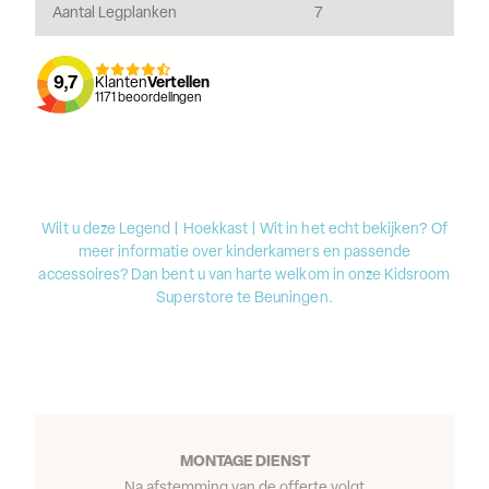
Aantal Legplanken
7
9,7
Klanten
Vertellen
1171
beoordelingen
Wilt u deze Legend | Hoekkast | Wit in het echt bekijken? Of
meer informatie over kinderkamers en passende
accessoires? Dan bent u van harte welkom in onze Kidsroom
Superstore te Beuningen.
MONTAGE DIENST
Na afstemming van de offerte volgt