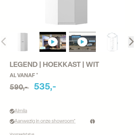
LEGEND | HOEKKAST | WIT
AL VANAF *
535,-
590,-
Almila
Aanwezig in onze showroom*
Voorraadstatus