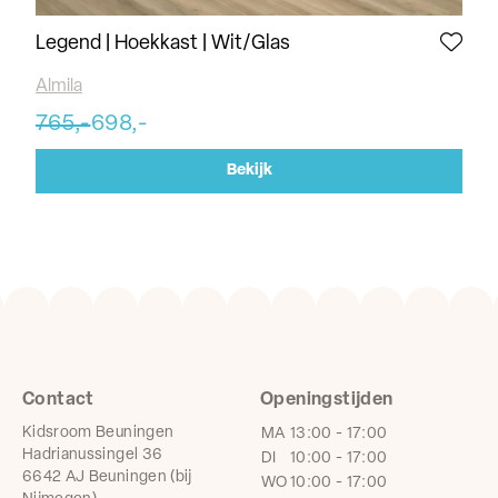
Legend | Hoekkast | Wit/Glas
Le
Almila
Alm
765,-
698,-
76
Bekijk
Contact
Openingstijden
Kidsroom Beuningen
MA
13:00 - 17:00
Hadrianussingel 36
DI
10:00 - 17:00
6642 AJ Beuningen (bij
WO
10:00 - 17:00