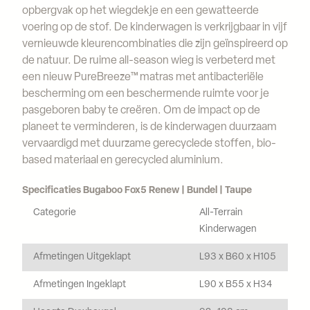
opbergvak op het wiegdekje en een gewatteerde
voering op de stof. De kinderwagen is verkrijgbaar in vijf
vernieuwde kleurencombinaties die zijn geïnspireerd op
de natuur. De ruime all-season wieg is verbeterd met
een nieuw PureBreeze™ matras met antibacteriële
bescherming om een ​​beschermende ruimte voor je
pasgeboren baby te creëren. Om de impact op de
planeet te verminderen, is de kinderwagen duurzaam
vervaardigd met duurzame gerecyclede stoffen, bio-
based materiaal en gerecycled aluminium.
Specificaties Bugaboo Fox5 Renew | Bundel | Taupe
Categorie
All-Terrain
Kinderwagen
Afmetingen Uitgeklapt
L93 x B60 x H105
Afmetingen Ingeklapt
L90 x B55 x H34