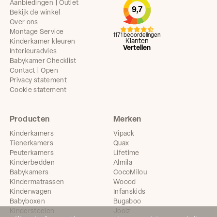
Aanbiedingen | Outlet
9,7
Bekijk de winkel
Over ons
Montage Service
1171 beoordelingen
Klanten
Kinderkamer kleuren
Vertellen
Interieuradvies
Babykamer Checklist
Contact | Open
Privacy statement
Cookie statement
Producten
Merken
Kinderkamers
Vipack
Tienerkamers
Quax
Peuterkamers
Lifetime
Kinderbedden
Almila
Babykamers
CocoMilou
Kindermatrassen
Woood
Kinderwagen
Infanskids
Babyboxen
Bugaboo
Kinderstoelen
Joolz