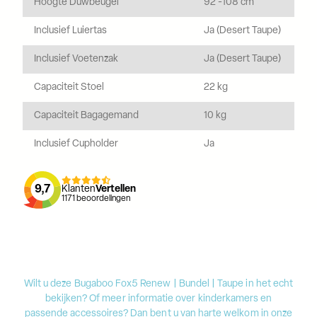
Hoogte Duwbeugel
92 -108 cm
Inclusief Luiertas
Ja (Desert Taupe)
Inclusief Voetenzak
Ja (Desert Taupe)
Capaciteit Stoel
22 kg
Capaciteit Bagagemand
10 kg
Inclusief Cupholder
Ja
9,7
Klanten
Vertellen
1171
beoordelingen
Wilt u deze Bugaboo Fox5 Renew | Bundel | Taupe in het echt
bekijken? Of meer informatie over kinderkamers en
passende accessoires? Dan bent u van harte welkom in onze