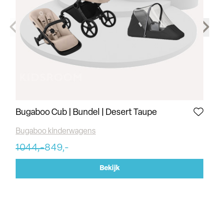
Bugaboo Cub | Bundel | Desert Taupe
Bu
Bugaboo kinderwagens
Bu
1044,-
849,-
10
Bekijk