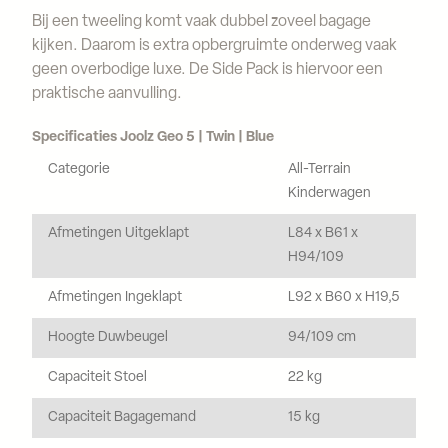
Bij een tweeling komt vaak dubbel zoveel bagage
kijken. Daarom is extra opbergruimte onderweg vaak
geen overbodige luxe. De Side Pack is hiervoor een
praktische aanvulling.
Specificaties Joolz Geo 5 | Twin | Blue
Categorie
All-Terrain
Kinderwagen
Afmetingen Uitgeklapt
L84 x B61 x
H94/109
Afmetingen Ingeklapt
L92 x B60 x H19,5
Hoogte Duwbeugel
94/109 cm
Capaciteit Stoel
22 kg
Capaciteit Bagagemand
15 kg