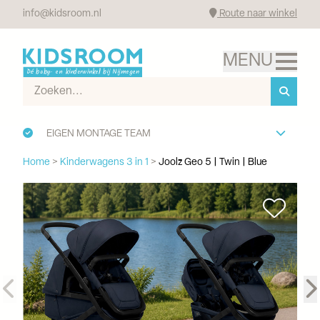
info@kidsroom.nl
Route naar winkel
EIGEN MONTAGE TEAM
Home
>
Kinderwagens 3 in 1
>
Joolz Geo 5 | Twin | Blue