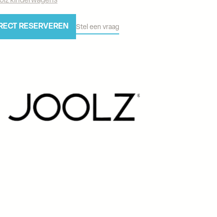
olz kinderwagens
RECT RESERVEREN
Stel een vraag