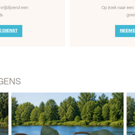
vrijblijvend een
Op zoek naar een 
s.
goed
E DIENST
NEEM E
AGENS