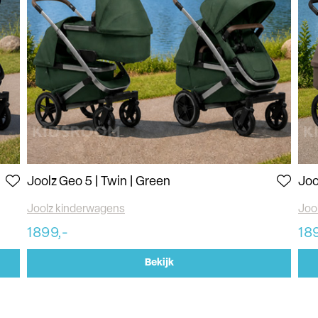
Joolz Geo 5 | Twin | Green
Joo
Joolz kinderwagens
Joo
1899,-
18
Bekijk