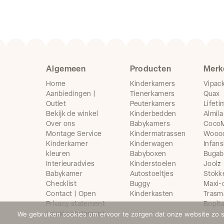
Algemeen
Producten
Merk
Home
Kinderkamers
Vipac
Aanbiedingen |
Tienerkamers
Quax
Outlet
Peuterkamers
Lifeti
Bekijk de winkel
Kinderbedden
Almila
Over ons
Babykamers
CocoM
Montage Service
Kindermatrassen
Wooo
Kinderkamer
Kinderwagen
Infans
kleuren
Babyboxen
Buga
Interieuradvies
Kinderstoelen
Joolz
Babykamer
Autostoeltjes
Stokk
Checklist
Buggy
Maxi-
Contact | Open
Kinderkasten
Trasm
Privacy statement
Bopit
We gebruiken cookies om ervoor te zorgen dat onze website zo soe
Cookie statement