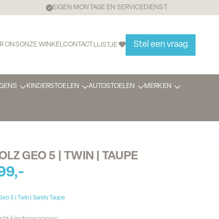
EIGEN MONTAGE EN SERVICEDIENST
Stel een vraag
R ONS
ONZE WINKEL
CONTACT
LIJSTJE
GENS
KINDERSTOELEN
AUTOSTOELEN
MERKEN
OLZ GEO 5 | TWIN | TAUPE
99,-
Geo 5 | Twin | Sandy Taupe