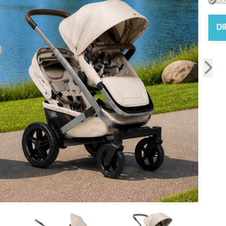
Jo
DI