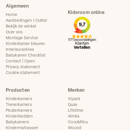
Algemeen
Kidsroom online
Home
Aanbiedingen | Outlet
9,7
Bekijk de winkel
Over ons
Montage Service
1171 beoordelingen
Klanten
Kinderkamer kleuren
Vertellen
Interieuradvies
Babykamer Checklist
Contact | Open
Privacy statement
Cookie statement
Producten
Merken
Kinderkamers
Vipack
Tienerkamers
Quax
Peuterkamers
Lifetime
Kinderbedden
Almila
Babykamers
CocoMilou
Kindermatrassen
Woood