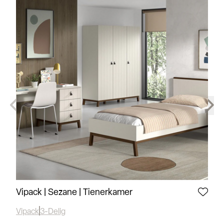
Vipack | Sezane | Tienerkamer
Al
Vipack
3-Delig
Alm