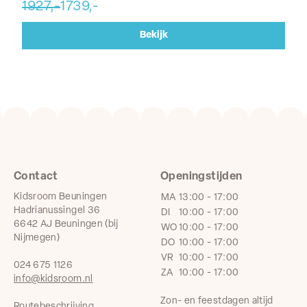
1927,-
1739,-
93
Bekijk
Contact
Openingstijden
Kidsroom Beuningen
MA
13:00 - 17:00
Hadrianussingel 36
DI
10:00 - 17:00
6642 AJ Beuningen (bij
WO
10:00 - 17:00
Nijmegen)
DO
10:00 - 17:00
VR
10:00 - 17:00
024 675 1126
ZA
10:00 - 17:00
info@kidsroom.nl
Zon- en feestdagen altijd
Routebeschrijving