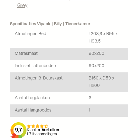
Grey
Specificaties Vipack | Billy | Tienerkamer
Afmetingen Bed
L203,6 x B95 x
H93,5
Matrasmaat
90x200
Inclusief Lattenbodem
90x200
Afmetingen 3-Deurskast
B150 x D59 x
H200
Aantal Legplanken
6
Aantal Hangroedes
1
9,7
Klanten
Vertellen
1171
beoordelingen