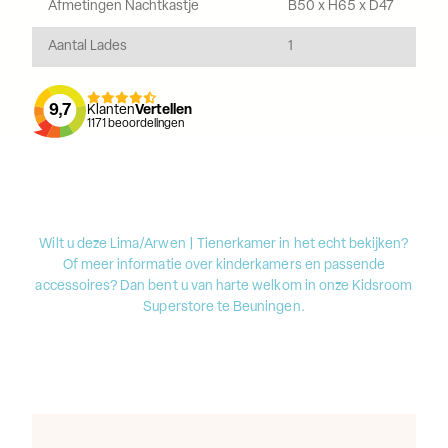
Afmetingen Nachtkastje
B50 x H65 x D47
Aantal Lades
1
9,7
Klanten
Vertellen
1171
beoordelingen
Wilt u deze Lima/Arwen | Tienerkamer in het echt bekijken?
Of meer informatie over kinderkamers en passende
accessoires? Dan bent u van harte welkom in onze Kidsroom
Superstore te Beuningen.