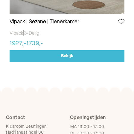
Vipack | Sezane | Tienerkamer
Al
Vipack
3-Delig
Alm
1927,-
1739,-
93
Bekijk
Contact
Openingstijden
Kidsroom Beuningen
MA
13:00 - 17:00
Hadrianussingel 36
DI
10:00 - 17:00