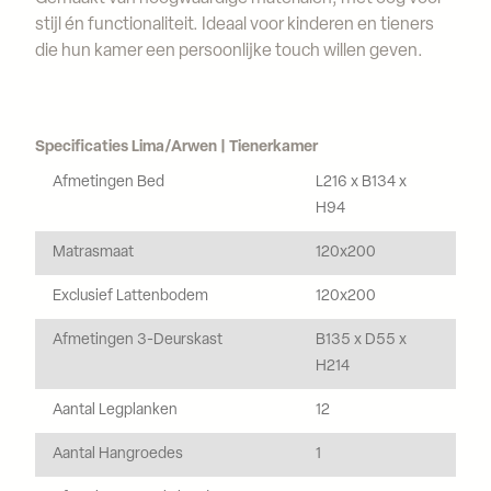
stijl én functionaliteit. Ideaal voor kinderen en tieners
die hun kamer een persoonlijke touch willen geven.
Specificaties Lima/Arwen | Tienerkamer
Afmetingen Bed
L216 x B134 x
H94
Matrasmaat
120x200
Exclusief Lattenbodem
120x200
Afmetingen 3-Deurskast
B135 x D55 x
H214
Aantal Legplanken
12
Aantal Hangroedes
1