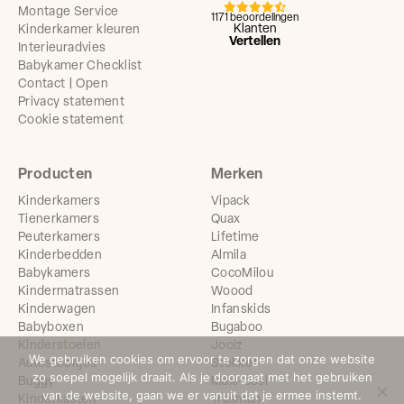
Montage Service
1171 beoordelingen
Klanten
Kinderkamer kleuren
Vertellen
Interieuradvies
Babykamer Checklist
Contact | Open
Privacy statement
Cookie statement
Producten
Merken
Kinderkamers
Vipack
Tienerkamers
Quax
Peuterkamers
Lifetime
Kinderbedden
Almila
Babykamers
CocoMilou
Kindermatrassen
Woood
Kinderwagen
Infanskids
Babyboxen
Bugaboo
Kinderstoelen
Joolz
We gebruiken cookies om ervoor te zorgen dat onze website
Autostoeltjes
Stokke®
zo soepel mogelijk draait. Als je doorgaat met het gebruiken
Buggy
Maxi-cosi
van de website, gaan we er vanuit dat je ermee instemt.
Kinderkasten
Trasman