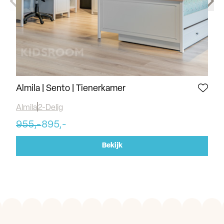
Almila | Sento | Tienerkamer
Al
Almila
2-Delig
Alm
955,-
895,-
17
Bekijk