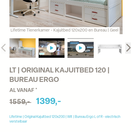
Lifetime Tienerkamer - Kajuitbed 120x200 en Bureau | Geel
LT | ORIGINAL KAJUITBED 120 | 
BUREAU ERGO
AL VANAF *
1399,-
1559,-
Lifetime | Original Kajuitbed 120x200 | Wit | Bureau Ergo L of R - electrisch
verstelbaar