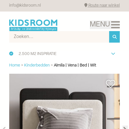
info@kidsroom.nl
Route naar winkel
2.500 M2 INSPIRATIE
Home
>
Kinderbedden
>
Almila | Vena | Bed | Wit