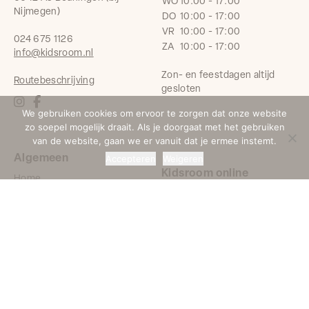
WO
10:00 - 17:00
Nijmegen)
DO
10:00 - 17:00
VR
10:00 - 17:00
024 675 1126
ZA
10:00 - 17:00
info@kidsroom.nl
Zon- en feestdagen altijd
Routebeschrijving
gesloten
We gebruiken cookies om ervoor te zorgen dat onze website
zo soepel mogelijk draait. Als je doorgaat met het gebruiken
van de website, gaan we er vanuit dat je ermee instemt.
Accepteren
Weigeren
Algemeen
Kidsroom online
Home
Aanbiedingen | Outlet
9,7
Bekijk de winkel
Over ons
Montage Service
1171 beoordelingen
Klanten
Kinderkamer kleuren
Vertellen
Interieuradvies
Babykamer Checklist
Contact | Open
Privacy statement