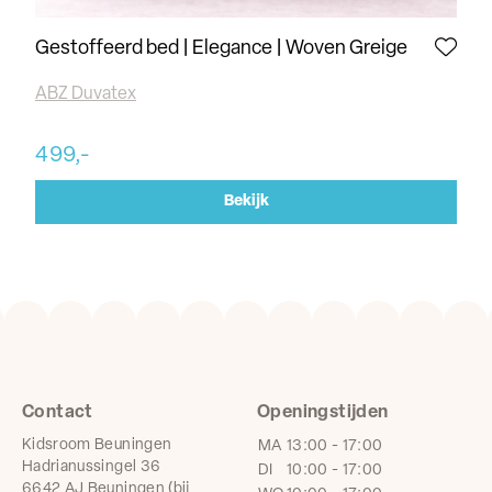
Gestoffeerd bed | Elegance | Woven Greige
Ge
ABZ Duvatex
AB
499,-
49
Bekijk
Contact
Openingstijden
Kidsroom Beuningen
MA
13:00 - 17:00
Hadrianussingel 36
DI
10:00 - 17:00
6642 AJ Beuningen (bij