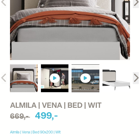
ALMILA | VENA | BED | WIT
499,-
669,-
Almila | Vena | Bed 90x200 | Wit