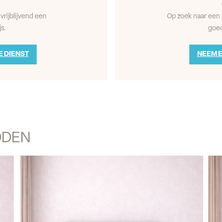
vrijblijvend een
Op zoek naar een 
s.
goed
E DIENST
NEEM E
DDEN