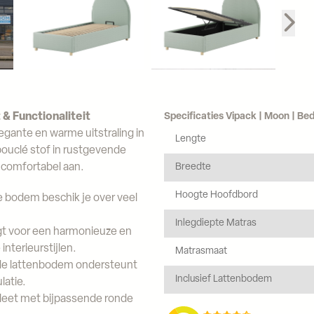
 Functionaliteit
Specificaties Vipack | Moon | Be
gante en warme uitstraling in
Lengte
bouclé stof in rustgevende
jk comfortabel aan.
Breedte
Hoogte Hoofdbord
e bodem beschik je over veel
Inlegdiepte Matras
t voor een harmonieuze en
interieurstijlen.
Matrasmaat
e lattenbodem ondersteunt
Inclusief Lattenbodem
latie.
leet met bijpassende ronde