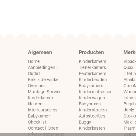
Algemeen
Producten
Merk
Home
Kinderkamers
Vipac
Aanbiedingen |
Tienerkamers
Quax
Outlet
Peuterkamers
Lifeti
Bekijk de winkel
Kinderbedden
Almila
Over ons
Babykamers
CocoM
Montage Service
Kindermatrassen
Wooo
Kinderkamer
Kinderwagen
Infans
kleuren
Babyboxen
Buga
Interieuradvies
Kinderstoelen
Joolz
Babykamer
Autostoeltjes
Stokk
Checklist
Buggy
Maxi-
Contact | Open
Kinderkasten
Trasm
Privacy statement
Bopit