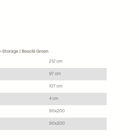
d-Storage | Bouclé Groen
212 cm
97 cm
107 cm
4 cm
90x200
90x200