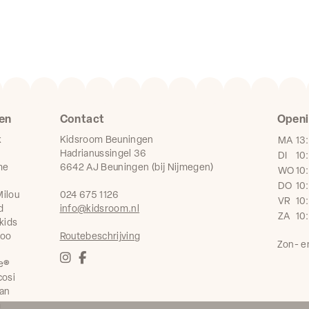
en
Contact
Openi
k
Kidsroom Beuningen
MA
13
Hadrianussingel 36
DI
10
me
6642 AJ Beuningen (bij Nijmegen)
WO
10
DO
10
ilou
024 675 1126
VR
10
d
info@kidsroom.nl
ZA
10
kids
boo
Routebeschrijving
Zon- e
e®
cosi
an
a