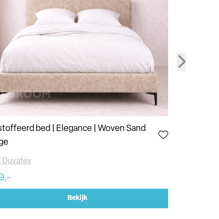
toffeerd bed | Elegance | Woven Sand
Gestoffeerd
ge
Beige
 Duvatex
ABZ Duvatex
9,-
499,-
Bekijk