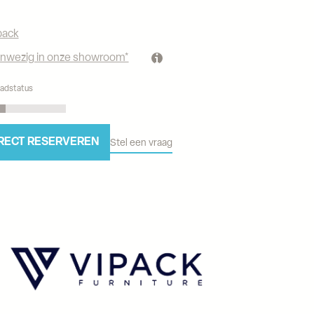
pack
nwezig in onze showroom*
adstatus
RECT RESERVEREN
Stel een vraag