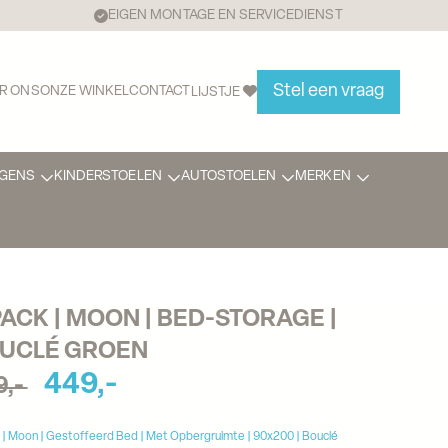
EIGEN MONTAGE EN SERVICEDIENST
Stel een vraag
R ONS
ONZE WINKEL
CONTACT
LIJSTJE
GENS
KINDERSTOELEN
AUTOSTOELEN
MERKEN
PACK | MOON | BED-STORAGE | 
UCLÉ GROEN
449,-
9,-
 | Moon | Gestoffeerd Bed | Met Opbergruimte | 90x200 | Bouclé