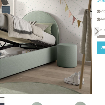
Groen
Vi
Aa
Voorra
DI