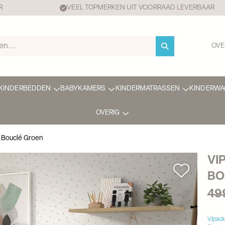
R
VEEL TOPMERKEN UIT VOORRAAD LEVERBAAR
OVE
KINDERBEDDEN
BABYKAMERS
KINDERMATRASSEN
KINDERWA
OVERIG
| Bouclé Groen
VI
BO
49
Vipack