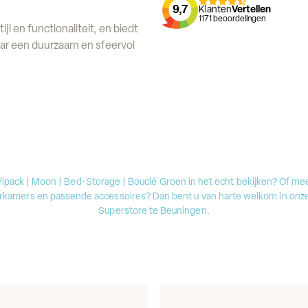
9,7
Klanten
Vertellen
1171
beoordelingen
 en functionaliteit, en biedt
aar een duurzaam en sfeervol
Vipack | Moon | Bed-Storage | Bouclé Groen in het echt bekijken? Of me
erkamers en passende accessoires? Dan bent u van harte welkom in onz
Superstore te Beuningen.