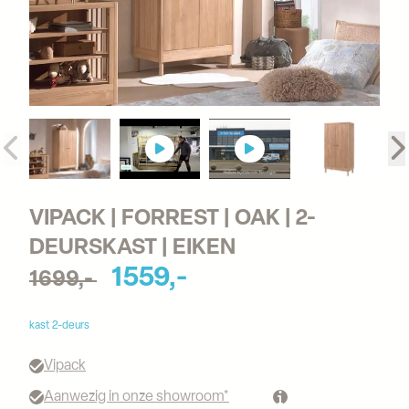
VIPACK | FORREST | OAK | 2-
DEURSKAST | EIKEN
1559,-
1699,-
kast 2-deurs
Vipack
Aanwezig in onze showroom*