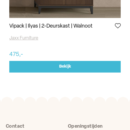
Vipack | Ilyas | 2-Deurskast | Walnoot
Qu
Jaxx Furniture
Qu
475,-
86
Bekijk
Contact
Openingstijden