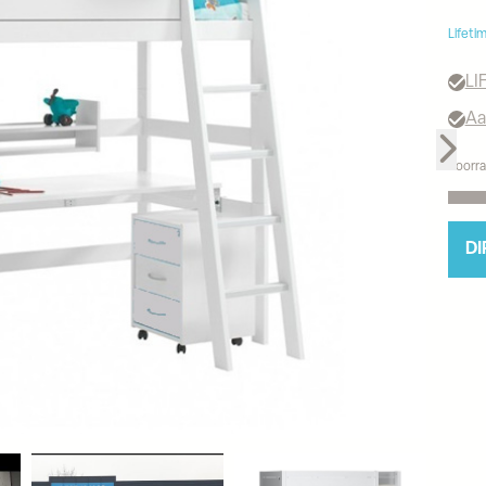
Lifeti
LI
Aa
Voorra
DI