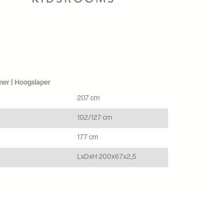
mer | Hoogslaper
207 cm
102/127 cm
177 cm
LxDxH 200x67x2,5