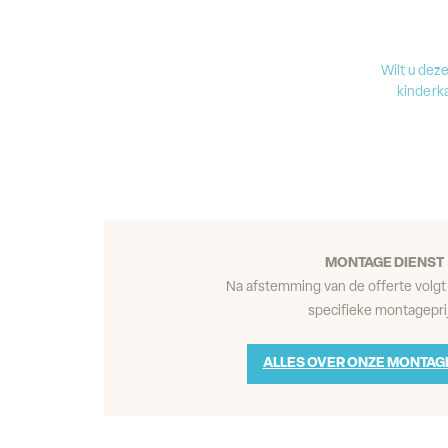
Wilt u dez
kinderk
MONTAGE DIENST
Na afstemming van de offerte volgt 
specifieke montageprij
ALLES OVER ONZE MONTAG