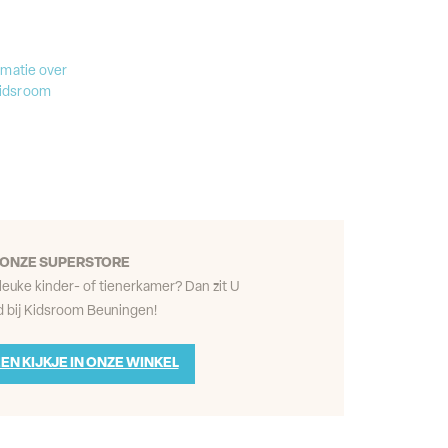
rmatie over
Kidsroom
ONZE SUPERSTORE
leuke kinder- of tienerkamer? Dan zit U
 bij Kidsroom Beuningen!
EN KIJKJE IN ONZE WINKEL