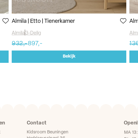
Almila | Etto | Tienerkamer
Alm
Almila
3-Delig
Almi
932,-
897,-
136
Bekijk
en
Contact
Openi
k
Kidsroom Beuningen
MA
13