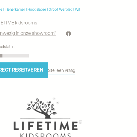
me | Tienerkamer | Hoogslaper | Groot Werblad | Wit
FETIME kidsrooms
nwezig in onze showroom*
adstatus
RECT RESERVEREN
Stel een vraag