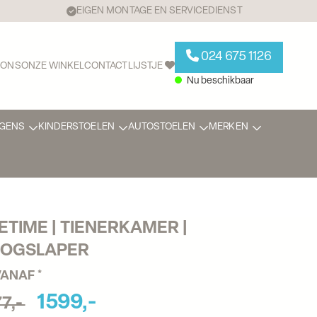
EIGEN MONTAGE EN SERVICEDIENST
024 675 1126
 ONS
ONZE WINKEL
CONTACT
LIJSTJE
Nu beschikbaar
GENS
KINDERSTOELEN
AUTOSTOELEN
MERKEN
FETIME | TIENERKAMER | 
OGSLAPER
VANAF *
1599,-
77,-