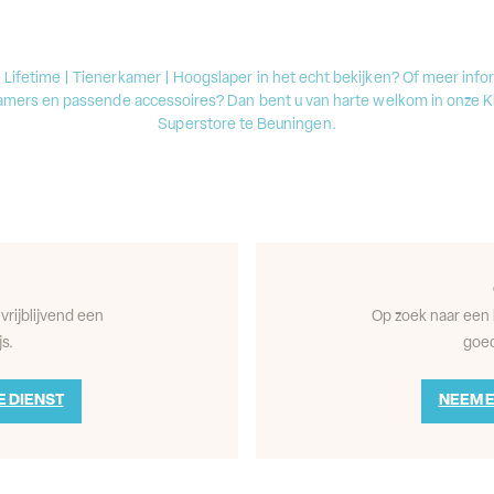
e Lifetime | Tienerkamer | Hoogslaper in het echt bekijken? Of meer info
amers en passende accessoires? Dan bent u van harte welkom in onze 
Superstore te Beuningen.
vrijblijvend een
Op zoek naar een 
s.
goed
E DIENST
NEEM E