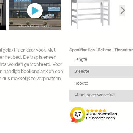
gelakt is er klaar voor. Met
Specificaties Lifetime | Tienerka
r het bed. De trap is er een
Lengte
rechts worden gemonteerd.
Voor
een handige boekenplank en een
Breedte
is dus makkelijk te verplaatsen
Hoogte
Afmetingen Werkblad
9,7
Klanten
Vertellen
1171
beoordelingen