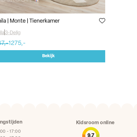
ila | Monte | Tienerkamer
Lisa | Tiene
la
3-Delig
Almila
3-Deli
7,-
1275,-
1938,-
182
Bekijk
ngstijden
Kidsroom online
:00 - 17:00
9,7