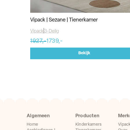
Vipack | Sezane | Tienerkamer
Vipack
3-Delig
1927,-
1739,-
Bekijk
Algemeen
Producten
Merk
Home
Kinderkamers
Vipac